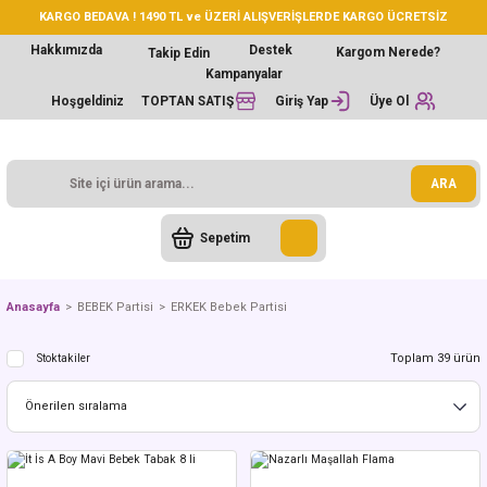
KARGO BEDAVA ! 1490 TL ve ÜZERİ ALIŞVERİŞLERDE KARGO ÜCRETSİZ
Hakkımızda
Destek
Kargom Nerede?
Takip Edin
Kampanyalar
Hoşgeldiniz
TOPTAN SATIŞ
Giriş Yap
Üye Ol
ARA
Sepetim
Anasayfa
BEBEK Partisi
ERKEK Bebek Partisi
Toplam 39 ürün
Stoktakiler