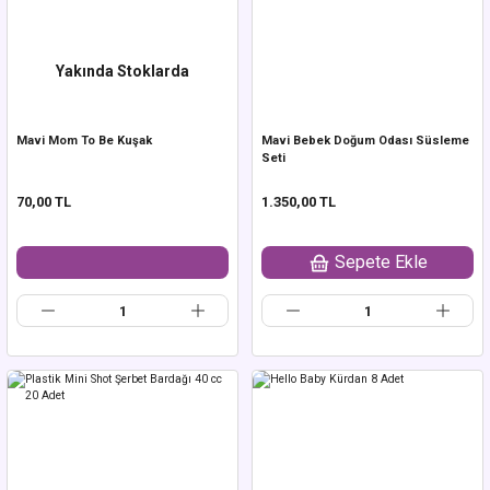
Yakında Stoklarda
Mavi Mom To Be Kuşak
Mavi Bebek Doğum Odası Süsleme
Seti
70,00 TL
1.350,00 TL
Sepete Ekle