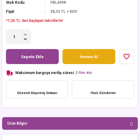
Stok Kodu
FBL0498
Fiyat
58,33 TL + KDV
*7,26 TL den başlayan taksitlerle!
Sepete Ekle
Hemen Al
Maksimum kargoya veriliş süresi :
2 Gün dür.
Güvenli Alışveriş İmkanı
Hızlı Gönderim
Ürün Bilgisi