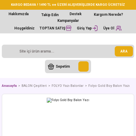
KARGO BEDAVA ! 1490 TL ve ÜZERİ ALIŞVERİŞLERDE KARGO ÜCRETSİZ
Hakkımızda
Destek
Kargom Nerede?
Takip Edin
Kampanyalar
Hoşgeldiniz
TOPTAN SATIŞ
Giriş Yap
Üye Ol
ARA
Sepetim
Anasayfa
BALON Çeşitleri
FOLYO Yazı Balonlar
Folyo Gold Boy Balon Yazı