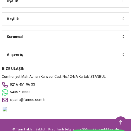
Üyelik
Bayilik
Kurumsal
Alışveriş
BİZE ULAŞIN
Cumhuriyet Mah.Adnan Kahveci Cad..No:124/A Kartal/İSTANBUL
0216 451 96 33
5435718583
siparis@fameo.com.tr
© Tüm Hakları Saklıdır. Kredi kartı bilgileriniz 256bit SSL sertifikası ile