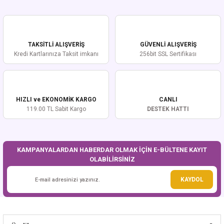
yetersiz gördüğünüz noktaları öneri formunu kullanarak tarafımıza
iletebilirsiniz.
Görüş ve önerileriniz için teşekkür ederiz.
TAKSİTLİ ALIŞVERİŞ
GÜVENLİ ALIŞVERİŞ
Ürün resmi kalitesiz, bozuk veya görüntülenemiyor.
Kredi Kartlarınıza Taksit imkanı
256bit SSL Sertifikası
Ürün açıklamasında eksik bilgiler bulunuyor.
Ürün bilgilerinde hatalar bulunuyor.
Ürün fiyatı diğer sitelerden daha pahalı.
HIZLI ve EKONOMİK KARGO
CANLI
Bu ürüne benzer farklı alternatifler olmalı.
119.00 TL Sabit Kargo
DESTEK HATTI
KAMPANYALARDAN HABERDAR OLMAK İÇİN E-BÜLTENE KAYIT
OLABİLİRSİNİZ
Gönder
KAYDOL