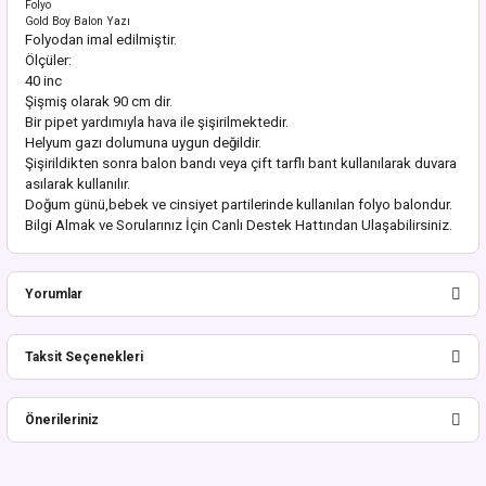
Folyo
Gold Boy Balon Yazı
Folyodan imal edilmiştir.
Ölçüler:
40 inc
Şişmiş olarak 90 cm dir.
Bir pipet yardımıyla hava ile şişirilmektedir.
Helyum gazı dolumuna uygun değildir.
Şişirildikten sonra balon bandı veya çift tarflı bant kullanılarak duvara
asılarak kullanılır.
Doğum günü,bebek ve cinsiyet partilerinde kullanılan folyo balondur.
Bilgi Almak ve Sorularınız İçin Canlı Destek Hattından Ulaşabilirsiniz.
Yorumlar
Taksit Seçenekleri
Bu ürüne ilk yorumu siz yapın!
Önerileriniz
Yorum Yaz
Bu ürünün fiyat bilgisi, resim, ürün açıklamalarında ve diğer konularda