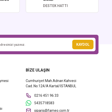
DESTEK HATTI
KAYDOL
BİZE ULAŞIN
eşmesi
Cumhuriyet Mah.Adnan Kahveci
Cad..No:124/A Kartal/İSTANBUL
0216 451 96 33
5435718583
sı
siparis@fameo.com.tr