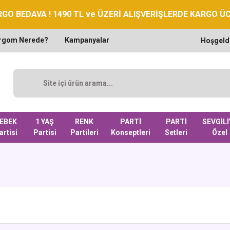
GO BEDAVA ! 1490 TL ve ÜZERİ ALIŞVERİŞLERDE KARGO Ü
rgom Nerede?
Kampanyalar
Hoşgeld
EBEK
1 YAŞ
RENK
PARTİ
PARTİ
SEVGİLİ
artisi
Partisi
Partileri
Konseptleri
Setleri
Özel