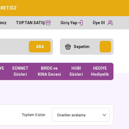
CRETSİZ
iniz
TOPTAN SATIŞ
Giriş Yap
Üye Ol
ARA
Sepetim
YE
SÜNNET
BRİDE ve
HOBİ
HEDİYE
Süsleri
KINA Gecesi
Süsleri
Hediyelik
Toplam 0 ürün