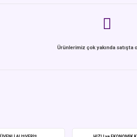
Ürünlerimiz çok yakında satışta o
ÜVENLİ ALIŞVERİŞ
HIZLI ve EKONOMİK 