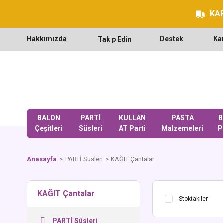
KAR
Hakkımızda
Destek
Ka
Takip Edin
BALON
PARTİ
KULLAN
PASTA
B
Çeşitleri
Süsleri
AT Parti
Malzemeleri
P
Anasayfa
PARTİ Süsleri
KAĞIT Çantalar
KAĞIT Çantalar
Stoktakiler
PARTİ Süsleri