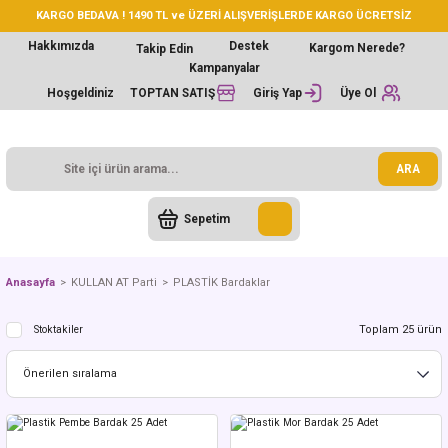
KARGO BEDAVA ! 1490 TL ve ÜZERİ ALIŞVERİŞLERDE KARGO ÜCRETSİZ
Hakkımızda
Destek
Kargom Nerede?
Takip Edin
Kampanyalar
Hoşgeldiniz
TOPTAN SATIŞ
Giriş Yap
Üye Ol
ARA
Sepetim
Anasayfa
KULLAN AT Parti
PLASTİK Bardaklar
Toplam 25 ürün
Stoktakiler