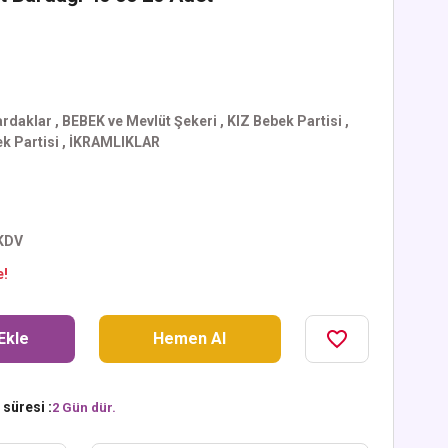
rdaklar
,
BEBEK ve Mevlüt Şekeri
,
KIZ Bebek Partisi
,
k Partisi
,
İKRAMLIKLAR
 KDV
e!
Ekle
Hemen Al
süresi :
2 Gün dür.