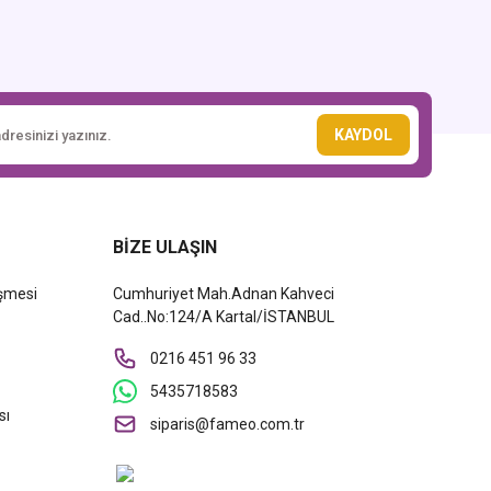
KAYDOL
BİZE ULAŞIN
eşmesi
Cumhuriyet Mah.Adnan Kahveci
Cad..No:124/A Kartal/İSTANBUL
0216 451 96 33
5435718583
sı
siparis@fameo.com.tr