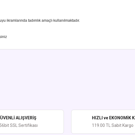
u ikramlarında tadımlık amaçlı kullanılmaktadır.
siniz
ularda yetersiz gördüğünüz noktaları öneri formunu kullanarak tarafımıza iletebi
Bu ürüne ilk yorumu siz yapın!
Yorum Yaz
ÜVENLİ ALIŞVERİŞ
HIZLI ve EKONOMİK 
56bit SSL Sertifikası
119.00 TL Sabit Kargo