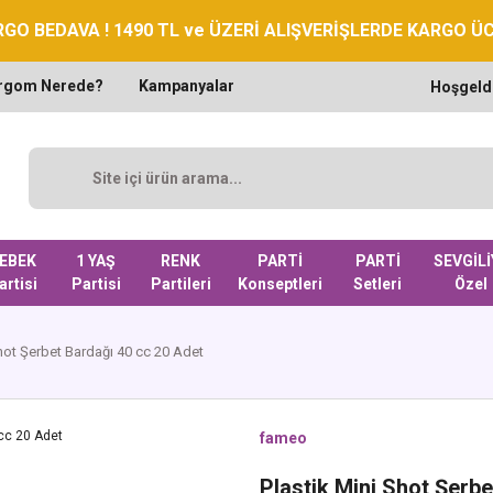
GO BEDAVA ! 1490 TL ve ÜZERİ ALIŞVERİŞLERDE KARGO Ü
rgom Nerede?
Kampanyalar
Hoşgeld
EBEK
1 YAŞ
RENK
PARTİ
PARTİ
SEVGİLİ
artisi
Partisi
Partileri
Konseptleri
Setleri
Özel
Shot Şerbet Bardağı 40 cc 20 Adet
fameo
Plastik Mini Shot Şerb