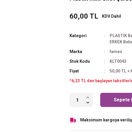
60,00 TL
KDV Dahil
Kategori
PLASTİK Ba
ERKEK Bebe
Marka
fameo
Stok Kodu
KLT0043
Fiyat
50,00 TL +
*6,23 TL den başlayan taksitlerl
Sepete 
Maksimum kargoya veriliş 