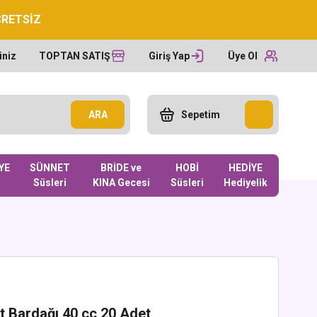
CRETSİZ
iniz
TOPTAN SATIŞ
Giriş Yap
Üye Ol
ARA
Sepetim
YE
SÜNNET
BRİDE ve
HOBİ
HEDİYE
Süsleri
KINA Gecesi
Süsleri
Hediyelik
et Bardağı 40 cc 20 Adet