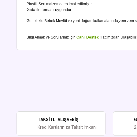
Plastik Sert malzemeden imal edilmiştir.
Gıda ile teması uygundur.
Genellikle Bebek Mevlüt ve yeni doğum kutlamalarında,zem zem suy
Bilgi Almak ve Sorularınız için
Canlı Destek
Hattımızdan Ulaşabilir
Bu ürünün fiyat bilgisi, resim, ürün açıklamalarında ve diğer kon
Görüş ve önerileriniz için teşekkür ederiz.
Ürün resmi kalitesiz, bozuk veya görüntülenemiyor.
Ürün açıklamasında eksik bilgiler bulunuyor.
Ürün bilgilerinde hatalar bulunuyor.
Ürün fiyatı diğer sitelerden daha pahalı.
TAKSİTLİ ALIŞVERİŞ
G
Bu ürüne benzer farklı alternatifler olmalı.
Kredi Kartlarınıza Taksit imkanı
2