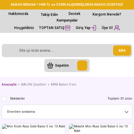
KARGO BEDAVA ! 1490 TL ve ÜZERİ ALIŞVERİŞLERDE KARGO ÜCRETSİZ
Hakkımızda
Destek
Kargom Nerede?
Takip Edin
Kampanyalar
Hoşgeldiniz
TOPTAN SATIŞ
Giriş Yap
Üye Ol
ARA
Sepetim
Anasayfa
BALON Çeşitleri
MİNİ Balon 5 inc
Toplam 31 ürün
Stoktakiler