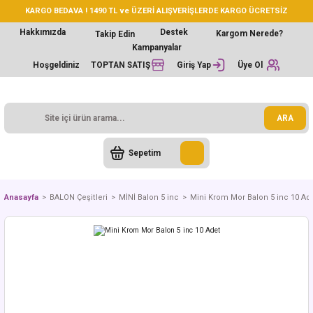
KARGO BEDAVA ! 1490 TL ve ÜZERİ ALIŞVERİŞLERDE KARGO ÜCRETSİZ
Hakkımızda
Destek
Kargom Nerede?
Takip Edin
Kampanyalar
Hoşgeldiniz
TOPTAN SATIŞ
Giriş Yap
Üye Ol
ARA
Sepetim
Anasayfa
BALON Çeşitleri
MİNİ Balon 5 inc
Mini Krom Mor Balon 5 inc 10 Ad