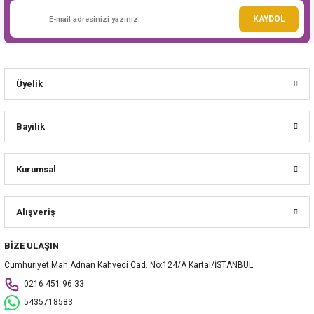
Gönder
KAYDOL
Üyelik
Bayilik
Kurumsal
Alışveriş
BİZE ULAŞIN
Cumhuriyet Mah.Adnan Kahveci Cad..No:124/A Kartal/İSTANBUL
0216 451 96 33
5435718583