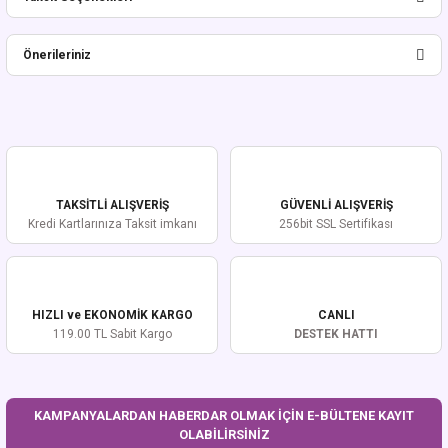
Bu ürüne ilk yorumu siz yapın!
Önerileriniz
Yorum Yaz
Bu ürünün fiyat bilgisi, resim, ürün açıklamalarında ve diğer konularda
yetersiz gördüğünüz noktaları öneri formunu kullanarak tarafımıza
iletebilirsiniz.
Görüş ve önerileriniz için teşekkür ederiz.
TAKSİTLİ ALIŞVERİŞ
GÜVENLİ ALIŞVERİŞ
Ürün resmi kalitesiz, bozuk veya görüntülenemiyor.
Kredi Kartlarınıza Taksit imkanı
256bit SSL Sertifikası
Ürün açıklamasında eksik bilgiler bulunuyor.
Ürün bilgilerinde hatalar bulunuyor.
Ürün fiyatı diğer sitelerden daha pahalı.
HIZLI ve EKONOMİK KARGO
CANLI
Bu ürüne benzer farklı alternatifler olmalı.
119.00 TL Sabit Kargo
DESTEK HATTI
KAMPANYALARDAN HABERDAR OLMAK İÇİN E-BÜLTENE KAYIT
OLABİLİRSİNİZ