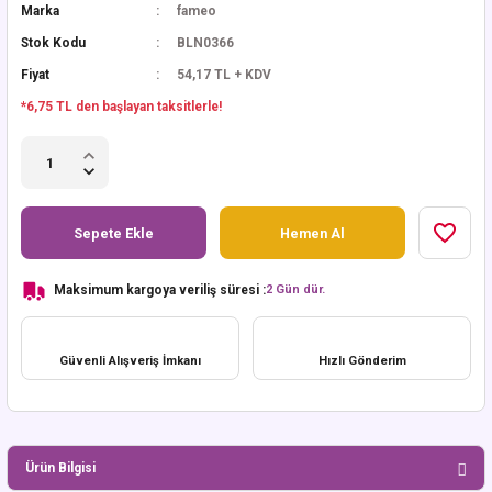
Marka
fameo
Stok Kodu
BLN0366
Fiyat
54,17 TL + KDV
*6,75 TL den başlayan taksitlerle!
Sepete Ekle
Hemen Al
Maksimum kargoya veriliş süresi :
2 Gün dür.
Güvenli Alışveriş İmkanı
Hızlı Gönderim
Ürün Bilgisi