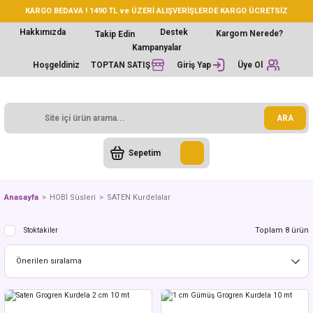
KARGO BEDAVA ! 1490 TL ve ÜZERİ ALIŞVERİŞLERDE KARGO ÜCRETSİZ
Hakkımızda
Destek
Kargom Nerede?
Takip Edin
Kampanyalar
Hoşgeldiniz
TOPTAN SATIŞ
Giriş Yap
Üye Ol
ARA
Sepetim
Anasayfa
HOBİ Süsleri
SATEN Kurdelalar
Toplam 8 ürün
Stoktakiler