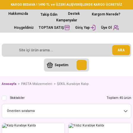
KARGO BEDAVA ! 1490 TL ve ÜZERİ ALIŞVERİŞLERDE KARGO ÜCRETSİZ
Hakkımızda
Destek
Kargom Nerede?
Takip Edin
Kampanyalar
Hoşgeldiniz
TOPTAN SATIŞ
Giriş Yap
Üye Ol
ARA
Sepetim
Anasayfa
PASTA Malzemeleri
ŞEKİL Kurabiye Kalıp
Toplam 45 ürün
Stoktakiler