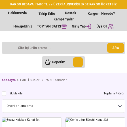
KARGO BEDAVA ! 1490 TL ve ÜZERİ ALIŞVERİŞLERDE KARGO ÜCRETSİZ
Hakkımızda
Destek
Kargom Nerede?
Takip Edin
Kampanyalar
Hoşgeldiniz
TOPTAN SATIŞ
Giriş Yap
Üye Ol
ARA
Sepetim
Anasayfa
PARTİ Süsleri
PARTİ Kanatları
Toplam 4 ürün
Stoktakiler