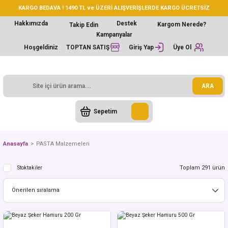
KARGO BEDAVA ! 1490 TL ve ÜZERİ ALIŞVERİŞLERDE KARGO ÜCRETSİZ
Hakkımızda
Destek
Kargom Nerede?
Takip Edin
Kampanyalar
Hoşgeldiniz
TOPTAN SATIŞ
Giriş Yap
Üye Ol
ARA
Sepetim
Anasayfa
PASTA Malzemeleri
Toplam 291 ürün
Stoktakiler