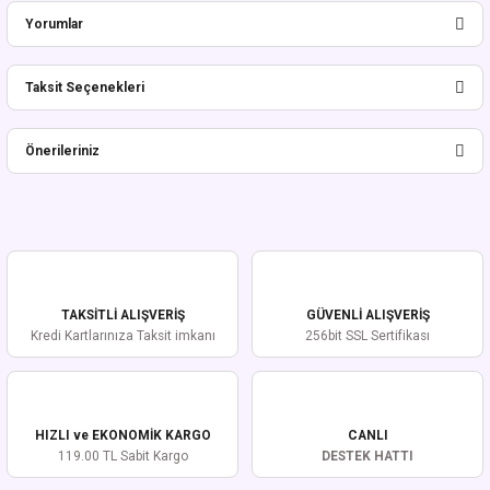
Yorumlar
Taksit Seçenekleri
Bu ürüne ilk yorumu siz yapın!
Önerileriniz
Yorum Yaz
Bu ürünün fiyat bilgisi, resim, ürün açıklamalarında ve diğer konularda
yetersiz gördüğünüz noktaları öneri formunu kullanarak tarafımıza
iletebilirsiniz.
Görüş ve önerileriniz için teşekkür ederiz.
TAKSİTLİ ALIŞVERİŞ
GÜVENLİ ALIŞVERİŞ
Ürün resmi kalitesiz, bozuk veya görüntülenemiyor.
Kredi Kartlarınıza Taksit imkanı
256bit SSL Sertifikası
Ürün açıklamasında eksik bilgiler bulunuyor.
Ürün bilgilerinde hatalar bulunuyor.
Ürün fiyatı diğer sitelerden daha pahalı.
HIZLI ve EKONOMİK KARGO
CANLI
Bu ürüne benzer farklı alternatifler olmalı.
119.00 TL Sabit Kargo
DESTEK HATTI