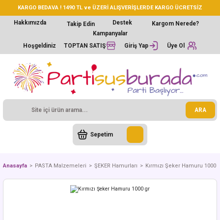
KARGO BEDAVA ! 1490 TL ve ÜZERİ ALIŞVERİŞLERDE KARGO ÜCRETSİZ
Hakkımızda
Destek
Kargom Nerede?
Takip Edin
Kampanyalar
Hoşgeldiniz
TOPTAN SATIŞ
Giriş Yap
Üye Ol
ARA
Sepetim
Anasayfa
PASTA Malzemeleri
ŞEKER Hamurları
Kırmızı Şeker Hamuru 1000 