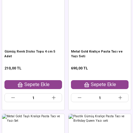
 Balon
SIZDIRMAZ Kaplar
YRAM Süsleri
İNİ Balon 5 inc
IŞ Süsleri
PTAN Balon
IT Çantalar
Gümüş Renk Disko Topu 4 cm 5
Metal Gold Kraliçe Pasta Tacı ve
Adet
Yazı Seti
210,00 TL
690,00 TL
Sepete Ekle
Sepete Ekle