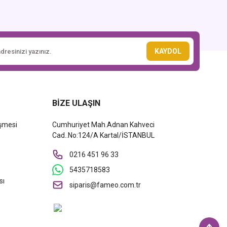
KAYDOL
BİZE ULAŞIN
eşmesi
Cumhuriyet Mah.Adnan Kahveci
Cad..No:124/A Kartal/İSTANBUL
0216 451 96 33
5435718583
sı
siparis@fameo.com.tr