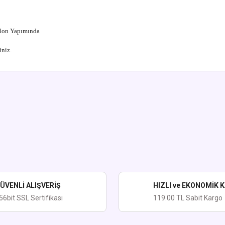
Balon Yapımında
iniz.
ularda yetersiz gördüğünüz noktaları öneri formunu kullanarak tarafımıza iletebi
Bu ürüne ilk yorumu siz yapın!
Yorum Yaz
ÜVENLİ ALIŞVERİŞ
HIZLI ve EKONOMİK 
56bit SSL Sertifikası
119.00 TL Sabit Kargo