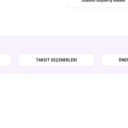
Güvenli Alışveriş İmkanı
TAKSIT SEÇENEKLERI
ÖNER