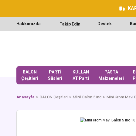
KAR
Hakkımızda
Destek
Ka
Takip Edin
BALON
PARTİ
KULLAN
PASTA
B
Çeşitleri
Süsleri
AT Parti
Malzemeleri
P
Anasayfa
BALON Çeşitleri
MİNİ Balon 5 inc
Mini Krom Mavi B