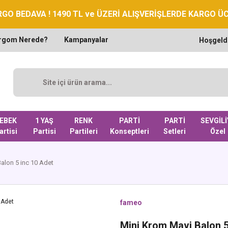
GO BEDAVA ! 1490 TL ve ÜZERİ ALIŞVERİŞLERDE KARGO Ü
rgom Nerede?
Kampanyalar
Hoşgeld
EBEK
1 YAŞ
RENK
PARTİ
PARTİ
SEVGİLİ
artisi
Partisi
Partileri
Konseptleri
Setleri
Özel
alon 5 inc 10 Adet
fameo
Mini Krom Mavi Balon 5