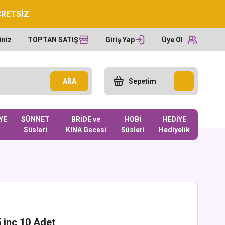
CRETSİZ
iniz
TOPTAN SATIŞ
Giriş Yap
Üye Ol
ARA
Sepetim
YE
SÜNNET
BRİDE ve
HOBİ
HEDİYE
Süsleri
KINA Gecesi
Süsleri
Hediyelik
 inc 10 Adet