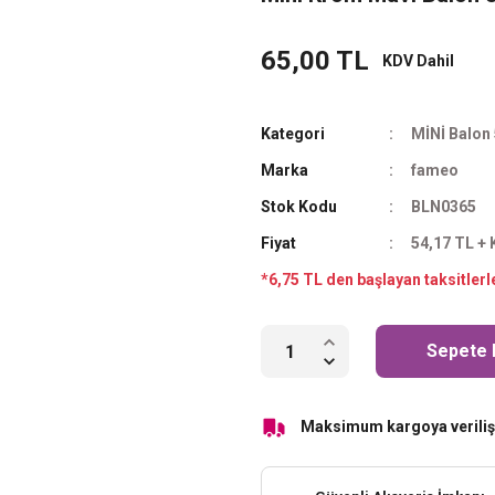
65,00 TL
KDV Dahil
Kategori
MİNİ Balon 
Marka
fameo
Stok Kodu
BLN0365
Fiyat
54,17 TL +
*6,75 TL den başlayan taksitlerl
Sepete 
Maksimum kargoya veriliş 