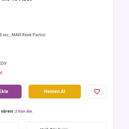
5 inc
,
MAVİ Renk Partisi
 KDV
e!
Ekle
Hemen Al
süresi :
2 Gün dür.