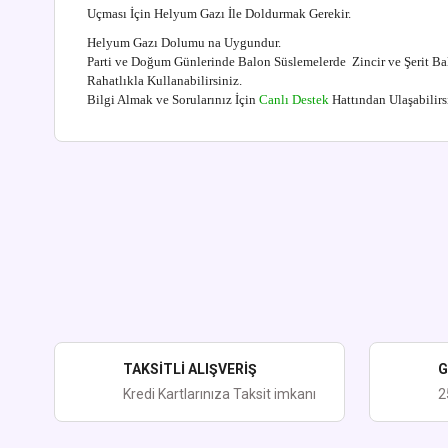
Uçması İçin Helyum Gazı İle Doldurmak Gerekir.
Helyum Gazı Dolumu na Uygundur.
Parti ve Doğum Günlerinde Balon Süslemelerde Zincir ve Şerit 
Rahatlıkla Kullanabilirsiniz.
Bilgi Almak ve Sorularınız İçin
Canlı Destek
Hattından Ulaşabilirs
Bu ürünün fiyat bilgisi, resim, ürün açıklamalarında ve diğer kon
Görüş ve önerileriniz için teşekkür ederiz.
Ürün resmi kalitesiz, bozuk veya görüntülenemiyor.
Ürün açıklamasında eksik bilgiler bulunuyor.
Ürün bilgilerinde hatalar bulunuyor.
Ürün fiyatı diğer sitelerden daha pahalı.
TAKSİTLİ ALIŞVERİŞ
G
Bu ürüne benzer farklı alternatifler olmalı.
Kredi Kartlarınıza Taksit imkanı
2