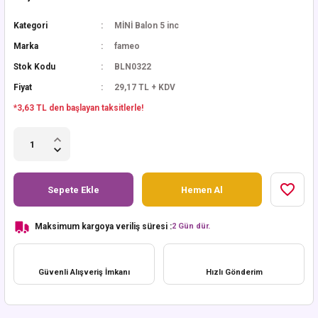
Kategori
MİNİ Balon 5 inc
Marka
fameo
Stok Kodu
BLN0322
Fiyat
29,17 TL + KDV
*3,63 TL den başlayan taksitlerle!
Sepete Ekle
Hemen Al
Maksimum kargoya veriliş süresi :
2 Gün dür.
Güvenli Alışveriş İmkanı
Hızlı Gönderim