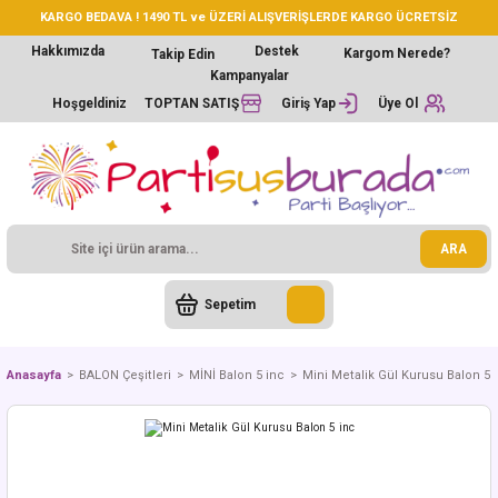
KARGO BEDAVA ! 1490 TL ve ÜZERİ ALIŞVERİŞLERDE KARGO ÜCRETSİZ
Hakkımızda
Destek
Kargom Nerede?
Takip Edin
Kampanyalar
Hoşgeldiniz
TOPTAN SATIŞ
Giriş Yap
Üye Ol
ARA
Sepetim
Anasayfa
BALON Çeşitleri
MİNİ Balon 5 inc
Mini Metalik Gül Kurusu Balon 5 