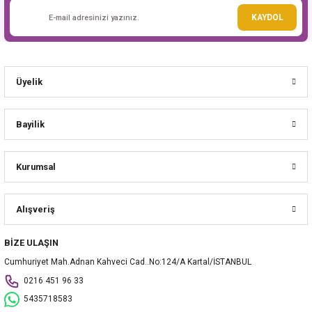
Gönder
KAYDOL
Üyelik
Bayilik
Kurumsal
Alışveriş
BİZE ULAŞIN
Cumhuriyet Mah.Adnan Kahveci Cad..No:124/A Kartal/İSTANBUL
0216 451 96 33
5435718583