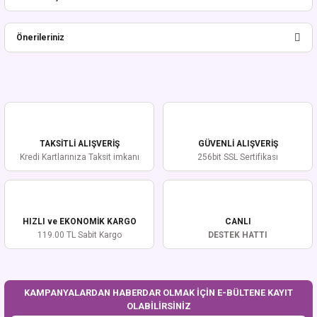
Bu ürüne ilk yorumu siz yapın!
Önerileriniz
Yorum Yaz
Bu ürünün fiyat bilgisi, resim, ürün açıklamalarında ve diğer konularda
yetersiz gördüğünüz noktaları öneri formunu kullanarak tarafımıza
iletebilirsiniz.
Görüş ve önerileriniz için teşekkür ederiz.
TAKSİTLİ ALIŞVERİŞ
GÜVENLİ ALIŞVERİŞ
Ürün resmi kalitesiz, bozuk veya görüntülenemiyor.
Kredi Kartlarınıza Taksit imkanı
256bit SSL Sertifikası
Ürün açıklamasında eksik bilgiler bulunuyor.
Ürün bilgilerinde hatalar bulunuyor.
Ürün fiyatı diğer sitelerden daha pahalı.
HIZLI ve EKONOMİK KARGO
CANLI
Bu ürüne benzer farklı alternatifler olmalı.
119.00 TL Sabit Kargo
DESTEK HATTI
KAMPANYALARDAN HABERDAR OLMAK İÇİN E-BÜLTENE KAYIT
OLABİLİRSİNİZ