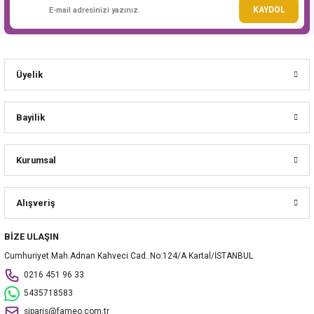
Gönder
KAYDOL
Üyelik
Bayilik
Kurumsal
Alışveriş
BİZE ULAŞIN
Cumhuriyet Mah.Adnan Kahveci Cad..No:124/A Kartal/İSTANBUL
0216 451 96 33
5435718583
siparis@fameo.com.tr