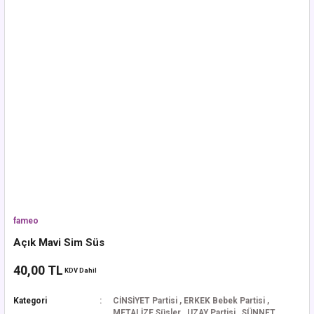
fameo
Açık Mavi Sim Süs
40,00 TL
KDV Dahil
Kategori
CİNSİYET Partisi
,
ERKEK Bebek Partisi
,
METALİZE Süsler
,
UZAY Partisi
,
SÜNNET