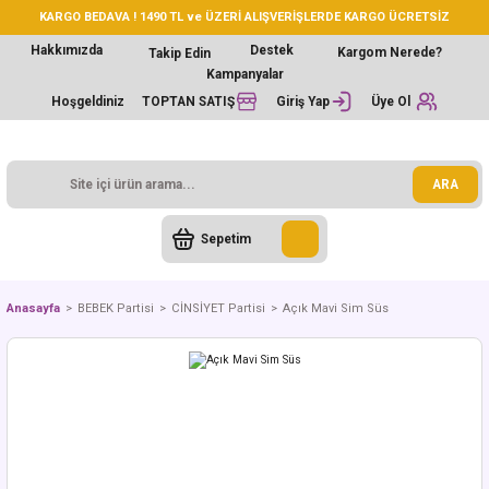
KARGO BEDAVA ! 1490 TL ve ÜZERİ ALIŞVERİŞLERDE KARGO ÜCRETSİZ
Hakkımızda
Destek
Kargom Nerede?
Takip Edin
Kampanyalar
Hoşgeldiniz
TOPTAN SATIŞ
Giriş Yap
Üye Ol
ARA
Sepetim
Anasayfa
BEBEK Partisi
CİNSİYET Partisi
Açık Mavi Sim Süs