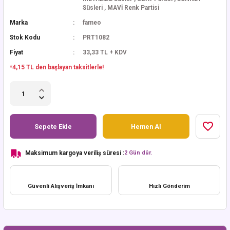
Süsleri
,
MAVİ Renk Partisi
Marka
fameo
Stok Kodu
PRT1082
Fiyat
33,33 TL + KDV
*4,15 TL den başlayan taksitlerle!
Sepete Ekle
Hemen Al
Maksimum kargoya veriliş süresi :
2 Gün dür.
Güvenli Alışveriş İmkanı
Hızlı Gönderim