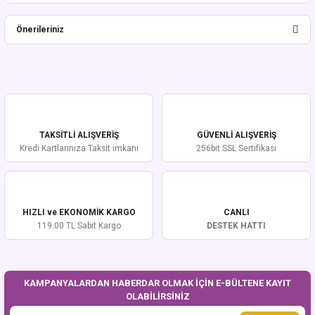
Bu ürüne ilk yorumu siz yapın!
Önerileriniz
Yorum Yaz
Bu ürünün fiyat bilgisi, resim, ürün açıklamalarında ve diğer konularda
yetersiz gördüğünüz noktaları öneri formunu kullanarak tarafımıza
iletebilirsiniz.
Görüş ve önerileriniz için teşekkür ederiz.
TAKSİTLİ ALIŞVERİŞ
GÜVENLİ ALIŞVERİŞ
Ürün resmi kalitesiz, bozuk veya görüntülenemiyor.
Kredi Kartlarınıza Taksit imkanı
256bit SSL Sertifikası
Ürün açıklamasında eksik bilgiler bulunuyor.
Ürün bilgilerinde hatalar bulunuyor.
Ürün fiyatı diğer sitelerden daha pahalı.
HIZLI ve EKONOMİK KARGO
CANLI
Bu ürüne benzer farklı alternatifler olmalı.
119.00 TL Sabit Kargo
DESTEK HATTI
KAMPANYALARDAN HABERDAR OLMAK İÇİN E-BÜLTENE KAYIT
OLABİLİRSİNİZ