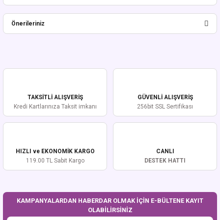
Bu ürüne ilk yorumu siz yapın!
Önerileriniz
Yorum Yaz
Bu ürünün fiyat bilgisi, resim, ürün açıklamalarında ve diğer konularda
yetersiz gördüğünüz noktaları öneri formunu kullanarak tarafımıza
iletebilirsiniz.
Görüş ve önerileriniz için teşekkür ederiz.
TAKSİTLİ ALIŞVERİŞ
GÜVENLİ ALIŞVERİŞ
Ürün resmi kalitesiz, bozuk veya görüntülenemiyor.
Kredi Kartlarınıza Taksit imkanı
256bit SSL Sertifikası
Ürün açıklamasında eksik bilgiler bulunuyor.
Ürün bilgilerinde hatalar bulunuyor.
Ürün fiyatı diğer sitelerden daha pahalı.
HIZLI ve EKONOMİK KARGO
CANLI
Bu ürüne benzer farklı alternatifler olmalı.
119.00 TL Sabit Kargo
DESTEK HATTI
KAMPANYALARDAN HABERDAR OLMAK İÇİN E-BÜLTENE KAYIT
OLABİLİRSİNİZ