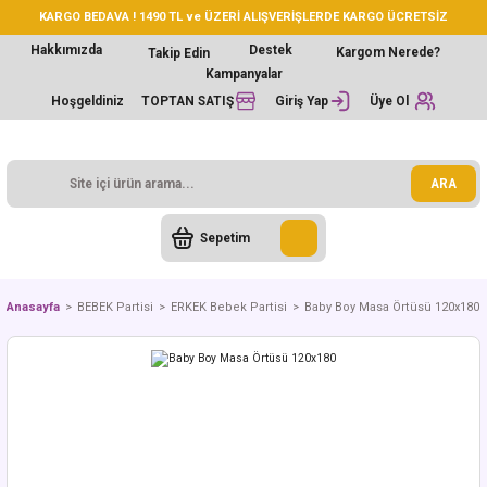
KARGO BEDAVA ! 1490 TL ve ÜZERİ ALIŞVERİŞLERDE KARGO ÜCRETSİZ
Hakkımızda
Destek
Kargom Nerede?
Takip Edin
Kampanyalar
Hoşgeldiniz
TOPTAN SATIŞ
Giriş Yap
Üye Ol
ARA
Sepetim
Anasayfa
BEBEK Partisi
ERKEK Bebek Partisi
Baby Boy Masa Örtüsü 120x180