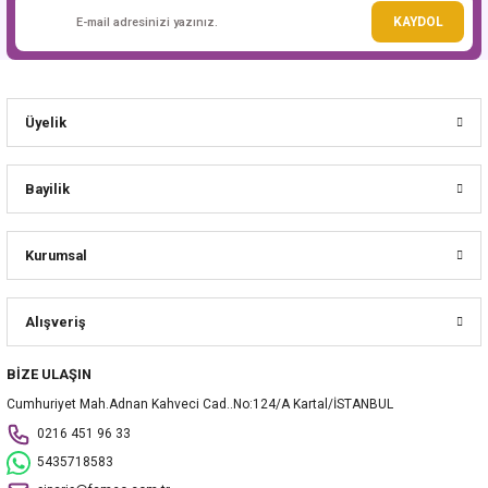
Gönder
KAYDOL
Üyelik
Bayilik
Kurumsal
Alışveriş
BİZE ULAŞIN
Cumhuriyet Mah.Adnan Kahveci Cad..No:124/A Kartal/İSTANBUL
0216 451 96 33
5435718583