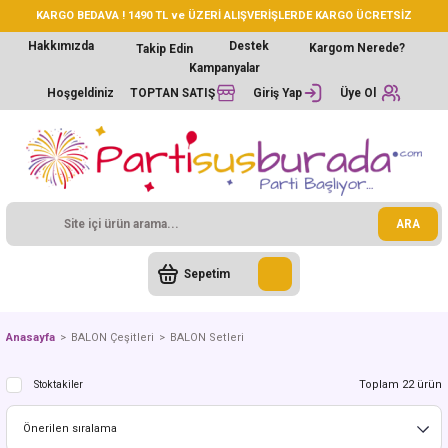
KARGO BEDAVA ! 1490 TL ve ÜZERİ ALIŞVERİŞLERDE KARGO ÜCRETSİZ
Hakkımızda
Destek
Kargom Nerede?
Takip Edin
Kampanyalar
Hoşgeldiniz
TOPTAN SATIŞ
Giriş Yap
Üye Ol
ARA
Sepetim
Anasayfa
BALON Çeşitleri
BALON Setleri
Toplam 22 ürün
Stoktakiler