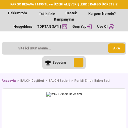
KARGO BEDAVA ! 1490 TL ve ÜZERİ ALIŞVERİŞLERDE KARGO ÜCRETSİZ
Hakkımızda
Destek
Kargom Nerede?
Takip Edin
Kampanyalar
Hoşgeldiniz
TOPTAN SATIŞ
Giriş Yap
Üye Ol
ARA
Sepetim
Anasayfa
BALON Çeşitleri
BALON Setleri
Renkli Zincir Balon Seti