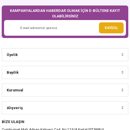
KAMPANYALARDAN HABERDAR OLMAK İÇİN E-BÜLTENE KAYIT
OLABİLİRSİNİZ
Gönder
KAYDOL
Üyelik
Bayilik
Kurumsal
Alışveriş
BİZE ULAŞIN
Cumhuriyet Mah.Adnan Kahveci Cad..No:124/A Kartal/İSTANBUL