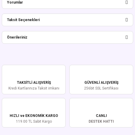
Yorumlar
Taksit Seçenekleri
Bu ürüne ilk yorumu siz yapın!
Önerileriniz
Yorum Yaz
Bu ürünün fiyat bilgisi, resim, ürün açıklamalarında ve diğer konularda
yetersiz gördüğünüz noktaları öneri formunu kullanarak tarafımıza
iletebilirsiniz.
Görüş ve önerileriniz için teşekkür ederiz.
TAKSİTLİ ALIŞVERİŞ
GÜVENLİ ALIŞVERİŞ
Ürün resmi kalitesiz, bozuk veya görüntülenemiyor.
Kredi Kartlarınıza Taksit imkanı
256bit SSL Sertifikası
Ürün açıklamasında eksik bilgiler bulunuyor.
Ürün bilgilerinde hatalar bulunuyor.
Ürün fiyatı diğer sitelerden daha pahalı.
HIZLI ve EKONOMİK KARGO
CANLI
Bu ürüne benzer farklı alternatifler olmalı.
119.00 TL Sabit Kargo
DESTEK HATTI