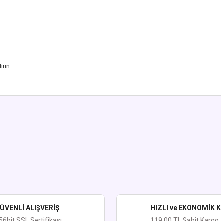
rin...
ularda yetersiz gördüğünüz noktaları öneri formunu kullanarak tarafımıza iletebi
Bu ürüne ilk yorumu siz yapın!
Yorum Yaz
ÜVENLİ ALIŞVERİŞ
HIZLI ve EKONOMİK 
56bit SSL Sertifikası
119.00 TL Sabit Kargo