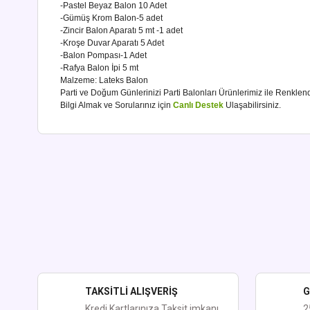
-Pastel Beyaz Balon 10 Adet
-Gümüş Krom Balon-5 adet
-Zincir Balon Aparatı 5 mt -
1 adet
-Kroşe Duvar Aparatı 5 Adet
-Balon Pompası-1 Adet
-Rafya Balon İpi 5 mt
Malzeme: Lateks Balon
Parti ve Doğum Günlerinizi Parti Balonları Ürünlerimiz ile Renklendi
Bilgi Almak ve Sorularınız için
Canlı Destek
Ulaşabilirsiniz.
Bu ürünün fiyat bilgisi, resim, ürün açıklamalarında ve diğer kon
Görüş ve önerileriniz için teşekkür ederiz.
Ürün resmi kalitesiz, bozuk veya görüntülenemiyor.
Ürün açıklamasında eksik bilgiler bulunuyor.
Ürün bilgilerinde hatalar bulunuyor.
Ürün fiyatı diğer sitelerden daha pahalı.
TAKSİTLİ ALIŞVERİŞ
G
Bu ürüne benzer farklı alternatifler olmalı.
Kredi Kartlarınıza Taksit imkanı
2