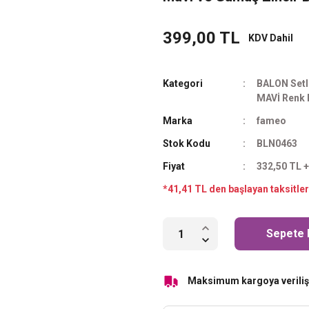
399,00 TL
KDV Dahil
Kategori
BALON Setl
MAVİ Renk 
Marka
fameo
Stok Kodu
BLN0463
Fiyat
332,50 TL 
*41,41 TL den başlayan taksitler
Sepete 
Maksimum kargoya veriliş 