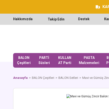
KAR
Hakkımızda
Destek
Ka
Takip Edin
BALON
PARTİ
KULLAN
PASTA
B
Çeşitleri
Süsleri
AT Parti
Malzemeleri
P
Anasayfa
BALON Çeşitleri
BALON Setleri
Mavi ve Gümüş Zinc