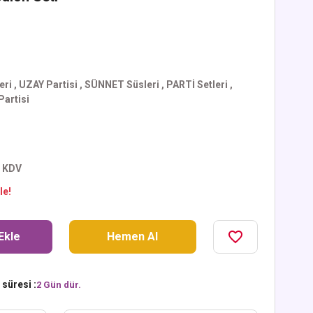
eri
,
UZAY Partisi
,
SÜNNET Süsleri
,
PARTİ Setleri
,
Partisi
+ KDV
le!
Ekle
Hemen Al
süresi :
2 Gün dür.