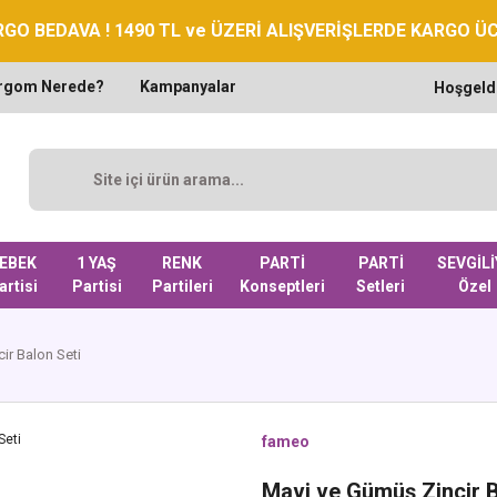
GO BEDAVA ! 1490 TL ve ÜZERİ ALIŞVERİŞLERDE KARGO Ü
rgom Nerede?
Kampanyalar
Hoşgeld
EBEK
1 YAŞ
RENK
PARTİ
PARTİ
SEVGİLİ
artisi
Partisi
Partileri
Konseptleri
Setleri
Özel
ir Balon Seti
fameo
Mavi ve Gümüş Zincir B