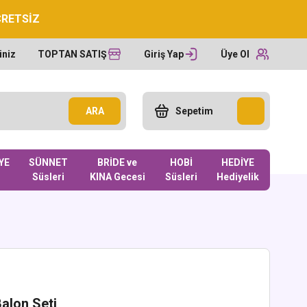
CRETSİZ
iniz
TOPTAN SATIŞ
Giriş Yap
Üye Ol
ARA
Sepetim
YE
SÜNNET
BRİDE ve
HOBİ
HEDİYE
Süsleri
KINA Gecesi
Süsleri
Hediyelik
alon Seti