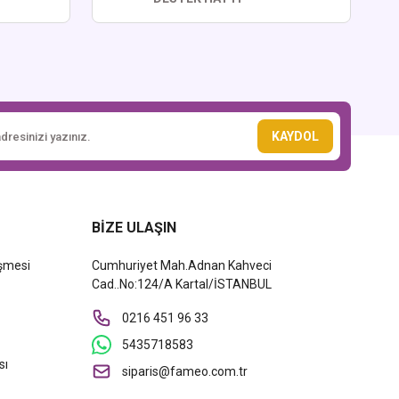
KAYDOL
BİZE ULAŞIN
eşmesi
Cumhuriyet Mah.Adnan Kahveci
Cad..No:124/A Kartal/İSTANBUL
0216 451 96 33
5435718583
sı
siparis@fameo.com.tr