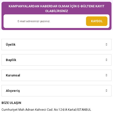
Sepete Ekle
KAMPANYALARDAN HABERDAR OLMAK İÇİN E-BÜLTENE KAYIT
OLABİLİRSİNİZ
KAYDOL
Üyelik
Bayilik
Kurumsal
Alışveriş
Kaligrafi Sünnetimize Hoşgeldiniz Banner
BİZE ULAŞIN
50,00 TL
Cumhuriyet Mah.Adnan Kahveci Cad..No:124/A Kartal/İSTANBUL