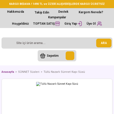
KARGO BEDAVA ! 1490 TL ve ÜZERİ ALIŞVERİŞLERDE KARGO ÜCRETSİZ
Hakkımızda
Destek
Kargom Nerede?
Takip Edin
Kampanyalar
Hoşgeldiniz
TOPTAN SATIŞ
Giriş Yap
Üye Ol
ARA
Sepetim
Anasayfa
SÜNNET Süsleri
Tüllü Nazarlı Sünnet Kapı Süsü