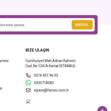
KAYDOL
BİZE ULAŞIN
eşmesi
Cumhuriyet Mah.Adnan Kahveci
Cad..No:124/A Kartal/İSTANBUL
0216 451 96 33
5435718583
sı
siparis@fameo.com.tr