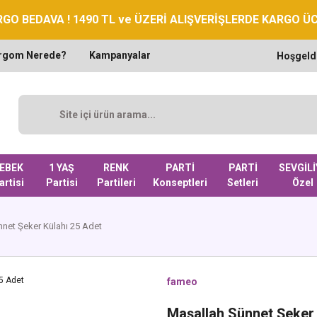
GO BEDAVA ! 1490 TL ve ÜZERİ ALIŞVERİŞLERDE KARGO Ü
rgom Nerede?
Kampanyalar
Hoşgeld
EBEK
1 YAŞ
RENK
PARTİ
PARTİ
SEVGİLİ
artisi
Partisi
Partileri
Konseptleri
Setleri
Özel
net Şeker Külahı 25 Adet
fameo
Maşallah Sünnet Şeker 