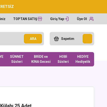
CRETSİZ
iniz
TOPTAN SATIŞ
Giriş Yap
Üye Ol
ARA
Sepetim
YE
SÜNNET
BRİDE ve
HOBİ
HEDİYE
Süsleri
KINA Gecesi
Süsleri
Hediyelik
Külahı 25 Adet