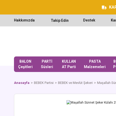
KAR
Hakkımızda
Destek
Ka
Takip Edin
BALON
PARTİ
KULLAN
PASTA
B
Çeşitleri
Süsleri
AT Parti
Malzemeleri
P
Anasayfa
BEBEK Partisi
BEBEK ve Mevlüt Şekeri
Maşallah Sün