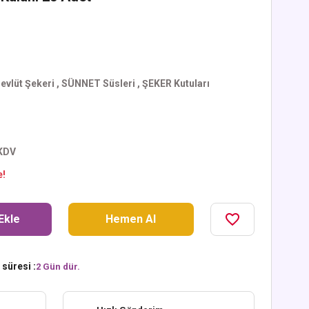
evlüt Şekeri
,
SÜNNET Süsleri
,
ŞEKER Kutuları
 KDV
e!
Ekle
Hemen Al
süresi :
2 Gün dür.