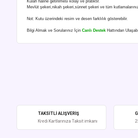
Külah haline getirilmesi kolay ve pratiktir.
Mevlüt şekeri,nikah şekeri,sünnet şekeri ve tüm kutlamalarını
Not: Kutu üzerindeki resim ve desen farklılık gösterebilir.
Bilgi Almak ve Sorularınız İçin
Canlı Destek
Hattından Ulaşabil
Bu ürünün fiyat bilgisi, resim, ürün açıklamalarında ve diğer kon
Görüş ve önerileriniz için teşekkür ederiz.
Ürün resmi kalitesiz, bozuk veya görüntülenemiyor.
Ürün açıklamasında eksik bilgiler bulunuyor.
Ürün bilgilerinde hatalar bulunuyor.
Ürün fiyatı diğer sitelerden daha pahalı.
TAKSİTLİ ALIŞVERİŞ
G
Bu ürüne benzer farklı alternatifler olmalı.
Kredi Kartlarınıza Taksit imkanı
2