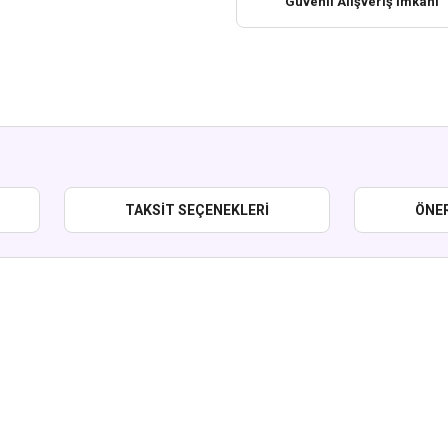
Güvenli Alışveriş İmkanı
TAKSIT SEÇENEKLERI
ÖNER