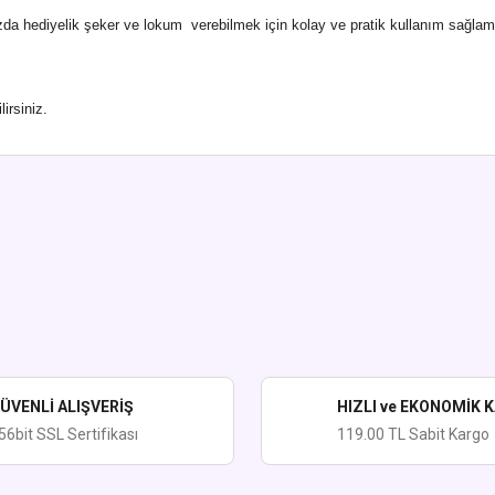
zda hediyelik şeker ve lokum verebilmek için kolay ve pratik kullanım sağlam
irsiniz.
ularda yetersiz gördüğünüz noktaları öneri formunu kullanarak tarafımıza iletebi
Bu ürüne ilk yorumu siz yapın!
Yorum Yaz
ÜVENLİ ALIŞVERİŞ
HIZLI ve EKONOMİK 
56bit SSL Sertifikası
119.00 TL Sabit Kargo