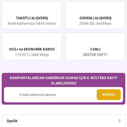
iletebilirsiniz.
Görüş ve önerileriniz için teşekkür ederiz.
TAKSİTLİ ALIŞVERİŞ
GÜVENLİ ALIŞVERİŞ
Ürün resmi kalitesiz, bozuk veya görüntülenemiyor.
Kredi Kartlarınıza Taksit imkanı
256bit SSL Sertifikası
Ürün açıklamasında eksik bilgiler bulunuyor.
Ürün bilgilerinde hatalar bulunuyor.
Ürün fiyatı diğer sitelerden daha pahalı.
HIZLI ve EKONOMİK KARGO
CANLI
Bu ürüne benzer farklı alternatifler olmalı.
119.00 TL Sabit Kargo
DESTEK HATTI
KAMPANYALARDAN HABERDAR OLMAK İÇİN E-BÜLTENE KAYIT
OLABİLİRSİNİZ
Gönder
KAYDOL
Üyelik