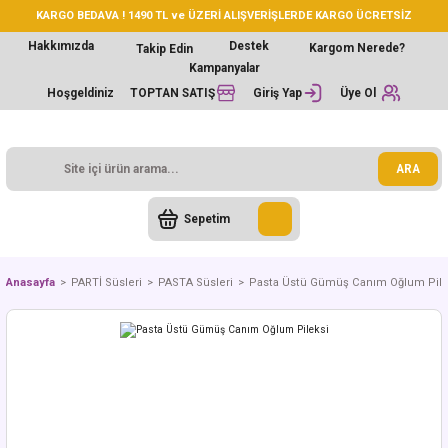
KARGO BEDAVA ! 1490 TL ve ÜZERİ ALIŞVERİŞLERDE KARGO ÜCRETSİZ
Hakkımızda
Destek
Kargom Nerede?
Takip Edin
Kampanyalar
Hoşgeldiniz
TOPTAN SATIŞ
Giriş Yap
Üye Ol
ARA
Sepetim
Anasayfa
PARTİ Süsleri
PASTA Süsleri
Pasta Üstü Gümüş Canım Oğlum Pile