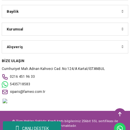
Bayilik
Kurumsal
Alışveriş
BİZE ULAŞIN
Cumhuriyet Mah.Adnan Kahveci Cad..No:124/A Kartal/İSTANBUL
0216 451 96 33
5435718583
siparis@fameo.com.tr
© Tüm Hakları Saklıdır. Kredi kartı bilgileriniz 256bit SSL sertifikası ile
korunmaktadır.
CANLI DESTEK