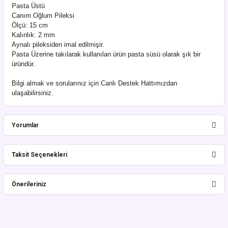
Pasta Üstü
Canım Oğlum Pileksi
Ölçü: 15 cm
Kalınlık: 2 mm
Aynalı pileksiden imal edilmişir.
Pasta Üzerine takılarak kullanılan ürün pasta süsü olarak şık bir
üründür.
Bilgi almak ve sorularınız için Canlı Destek Hattımızdan
ulaşabilirsiniz.
Yorumlar
Taksit Seçenekleri
Bu ürüne ilk yorumu siz yapın!
Önerileriniz
Yorum Yaz
Bu ürünün fiyat bilgisi, resim, ürün açıklamalarında ve diğer konularda
yetersiz gördüğünüz noktaları öneri formunu kullanarak tarafımıza