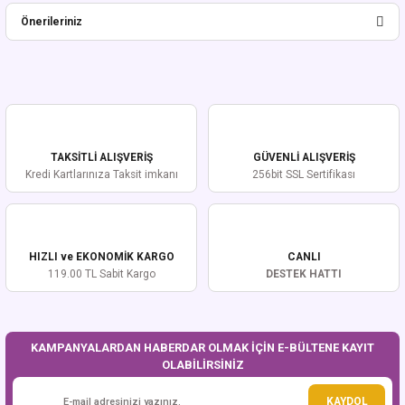
Önerileriniz
Yorum Yaz
Bu ürünün fiyat bilgisi, resim, ürün açıklamalarında ve diğer konularda
yetersiz gördüğünüz noktaları öneri formunu kullanarak tarafımıza
iletebilirsiniz.
Görüş ve önerileriniz için teşekkür ederiz.
TAKSİTLİ ALIŞVERİŞ
GÜVENLİ ALIŞVERİŞ
Ürün resmi kalitesiz, bozuk veya görüntülenemiyor.
Kredi Kartlarınıza Taksit imkanı
256bit SSL Sertifikası
Ürün açıklamasında eksik bilgiler bulunuyor.
Ürün bilgilerinde hatalar bulunuyor.
Ürün fiyatı diğer sitelerden daha pahalı.
HIZLI ve EKONOMİK KARGO
CANLI
Bu ürüne benzer farklı alternatifler olmalı.
119.00 TL Sabit Kargo
DESTEK HATTI
KAMPANYALARDAN HABERDAR OLMAK İÇİN E-BÜLTENE KAYIT
OLABİLİRSİNİZ
Gönder
KAYDOL