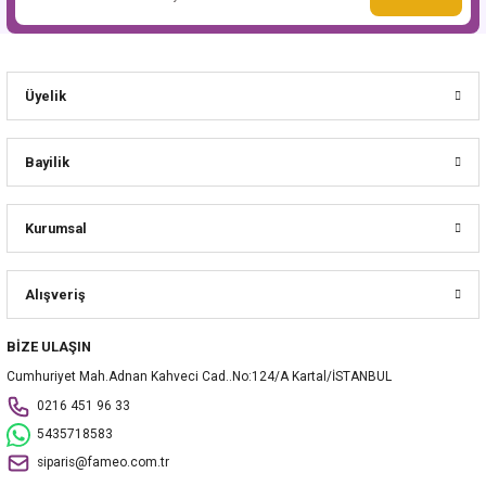
Üyelik
Bayilik
Kurumsal
Alışveriş
BİZE ULAŞIN
Cumhuriyet Mah.Adnan Kahveci Cad..No:124/A Kartal/İSTANBUL
0216 451 96 33
5435718583
siparis@fameo.com.tr