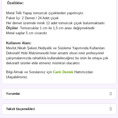
Özellikler:
Metal Telli Yapay tomurcuk çiçeklerden yapılmıştır.
Paket İçi: 2 Demet / 24 Adet çiçek
Her demet üzerinde minik 12 adet tomurcuk çiçek bulunmaktadır.
Ölçüler
: Tomurcuklar 1 cm ile 1,5 cm arası değişmektedir.
Metal saplar 5 cm civarıdır.
Kullanım Alanı:
Mevlüt,Nikah Şekeri,Hediyelik ve Süsleme Yapımında Kullanılan
Dekoratif Hobi Malzemesidir.İster amatör olsun ister profesyonel
çalışmalarınızda rahatlıkla kullanabileceğiniz bu ürün ile ortaya çok
dekoratif ürünler elde etmeniz mümkün olacaktır.
Bilgi Almak ve Sorularınız için
Canlı Destek
Hattımızdan
Ulaşabilirsiniz.
Yorumlar
Taksit Seçenekleri
Bu ürüne ilk yorumu siz yapın!