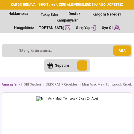
KARGO BEDAVA ! 1490 TL ve ÜZERİ ALIŞVERİŞLERDE KARGO ÜCRETSİZ
Hakkımızda
Destek
Kargom Nerede?
Takip Edin
Kampanyalar
Hoşgeldiniz
TOPTAN SATIŞ
Giriş Yap
Üye Ol
ARA
Sepetim
Anasayfa
HOBİ Süsleri
DEKORATİF Çiçekler
Mini Açık Mavi Tomurcuk Çiçek 