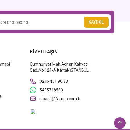
KAYDOL
BİZE ULAŞIN
eşmesi
Cumhuriyet Mah.Adnan Kahveci
Cad..No:124/A Kartal/İSTANBUL
0216 451 96 33
5435718583
sı
siparis@fameo.com.tr