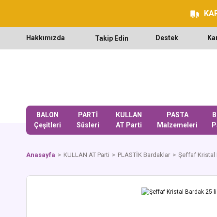
KAR
Hakkımızda
Destek
Ka
Takip Edin
BALON
PARTİ
KULLAN
PASTA
B
Çeşitleri
Süsleri
AT Parti
Malzemeleri
P
Anasayfa
KULLAN AT Parti
PLASTİK Bardaklar
Şeffaf Kristal