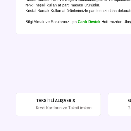
renkli neşeli kullan at parti masası ürünüdür.
Kristal Bardak Kullan at ürünlerimizle partilerinizi daha dekorati
Bilgi Almak ve Sorularınız İçin
Canlı Destek
Hattımızdan Ulaşa
Bu ürünün fiyat bilgisi, resim, ürün açıklamalarında ve diğer kon
Görüş ve önerileriniz için teşekkür ederiz.
Ürün resmi kalitesiz, bozuk veya görüntülenemiyor.
Ürün açıklamasında eksik bilgiler bulunuyor.
Ürün bilgilerinde hatalar bulunuyor.
Ürün fiyatı diğer sitelerden daha pahalı.
TAKSİTLİ ALIŞVERİŞ
G
Bu ürüne benzer farklı alternatifler olmalı.
Kredi Kartlarınıza Taksit imkanı
2