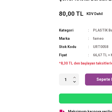
80,00 TL
KDV Dahil
Kategori
PLASTİK Ba
Marka
fameo
Stok Kodu
URT0058
Fiyat
66,67 TL +
*8,30 TL den başlayan taksitlerl
Sepete 
Maksimum kargoya veriliş 