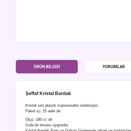
ÜRÜN BILGISI
YORUMLAR
Şeffaf Kristal Bardak
Kristal sert plastik malzemeden üretilmiştir.
Paket içi: 25 adet dir.
Ölçü: 180 cc dir.
Gıda ile teması uygundur.
Kristal Bardak Parti ve Doğum Günlerinde,piknik ve toplantılar