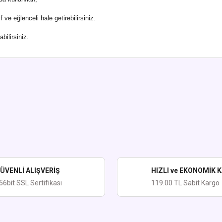
f ve eğlenceli hale getirebilirsiniz.
bilirsiniz.
ularda yetersiz gördüğünüz noktaları öneri formunu kullanarak tarafımıza iletebi
Bu ürüne ilk yorumu siz yapın!
Yorum Yaz
ÜVENLİ ALIŞVERİŞ
HIZLI ve EKONOMİK 
56bit SSL Sertifikası
119.00 TL Sabit Kargo