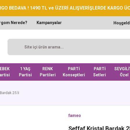
GO BEDAVA ! 1490 TL ve ÜZERİ ALIŞVERİŞLERDE KARGO Ü
rgom Nerede?
Kampanyalar
Hoşgeld
EBEK
1 YAŞ
RENK
PARTİ
PARTİ
SEVGİLİ
artisi
Partisi
Partileri
Konseptleri
Setleri
Özel
 Bardak 25 li
fameo
Şeffaf Kristal Bardak 25