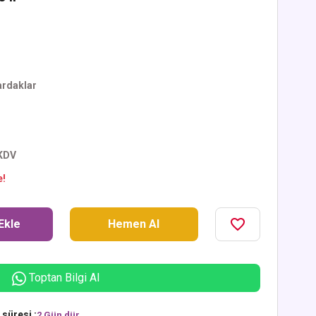
rdaklar
 KDV
e!
Ekle
Hemen Al
Toptan Bilgi Al
süresi :
2 Gün dür.