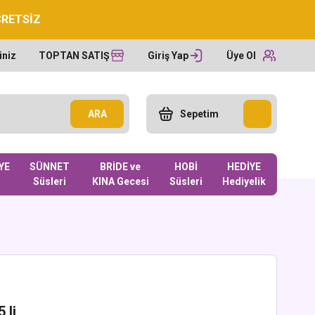
CRETSİZ
iniz
TOPTAN SATIŞ
Giriş Yap
Üye Ol
ARA
Sepetim
YE
SÜNNET
BRİDE ve
HOBİ
HEDİYE
Süsleri
KINA Gecesi
Süsleri
Hediyelik
 li