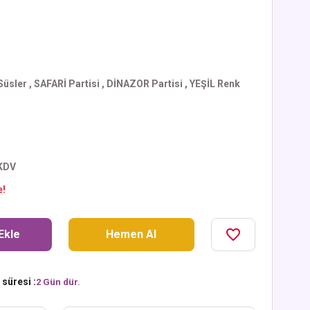
Süsler
,
SAFARİ Partisi
,
DİNAZOR Partisi
,
YEŞİL Renk
 KDV
e!
Ekle
Hemen Al
süresi :
2 Gün dür.