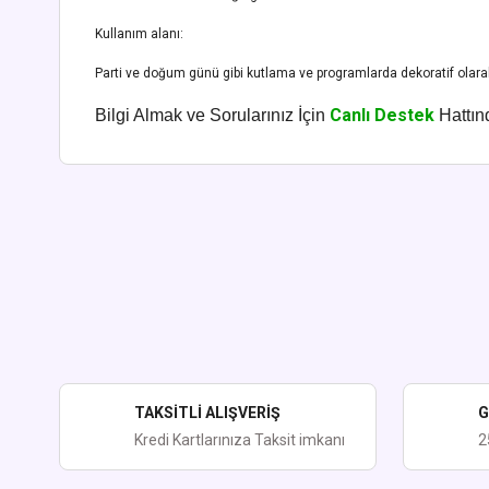
Kullanım alanı:
Parti ve doğum günü gibi kutlama ve programlarda dekoratif olarak
Canlı Destek
Bilgi Almak ve Sorularınız İçin
Hattınd
Bu ürünün fiyat bilgisi, resim, ürün açıklamalarında ve diğer kon
Görüş ve önerileriniz için teşekkür ederiz.
Ürün resmi kalitesiz, bozuk veya görüntülenemiyor.
Ürün açıklamasında eksik bilgiler bulunuyor.
Ürün bilgilerinde hatalar bulunuyor.
Ürün fiyatı diğer sitelerden daha pahalı.
TAKSİTLİ ALIŞVERİŞ
G
Bu ürüne benzer farklı alternatifler olmalı.
Kredi Kartlarınıza Taksit imkanı
2