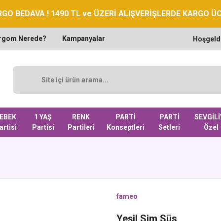
GO BEDAVA ! 1490 TL ve ÜZERİ ALIŞVERİŞLERDE KARGO Ü
rgom Nerede?
Kampanyalar
Hoşgeld
EBEK
1 YAŞ
RENK
PARTİ
PARTİ
SEVGİLİ
artisi
Partisi
Partileri
Konseptleri
Setleri
Özel
fameo
Yeşil Sim Süs