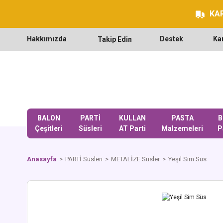
KAR
Hakkımızda
Destek
Ka
Takip Edin
BALON
PARTİ
KULLAN
PASTA
B
Çeşitleri
Süsleri
AT Parti
Malzemeleri
P
Anasayfa
PARTİ Süsleri
METALİZE Süsler
Yeşil Sim Süs