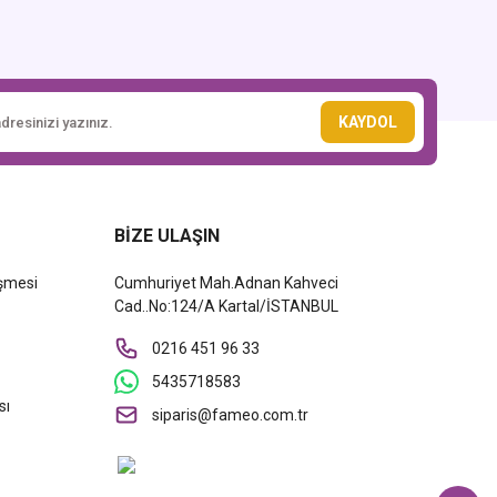
KAYDOL
BİZE ULAŞIN
eşmesi
Cumhuriyet Mah.Adnan Kahveci
Cad..No:124/A Kartal/İSTANBUL
0216 451 96 33
5435718583
sı
siparis@fameo.com.tr