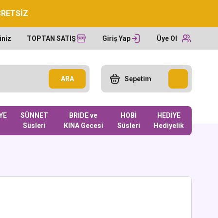
CRETSİZ
iniz
TOPTAN SATIŞ
Giriş Yap
Üye Ol
ARA
Sepetim
YE
SÜNNET
BRİDE ve
HOBİ
HEDİYE
Süsleri
KINA Gecesi
Süsleri
Hediyelik