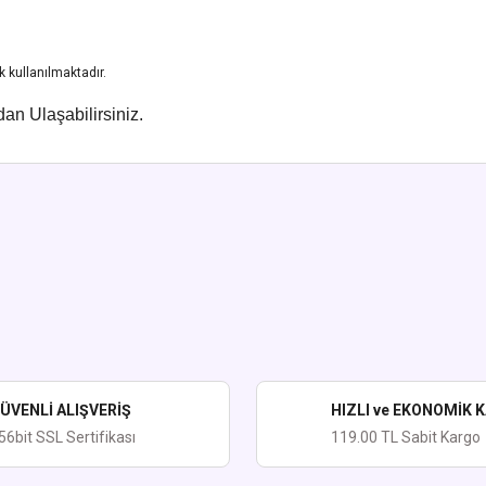
 kullanılmaktadır.
an Ulaşabilirsiniz.
ularda yetersiz gördüğünüz noktaları öneri formunu kullanarak tarafımıza iletebi
Bu ürüne ilk yorumu siz yapın!
Yorum Yaz
ÜVENLİ ALIŞVERİŞ
HIZLI ve EKONOMİK 
56bit SSL Sertifikası
119.00 TL Sabit Kargo