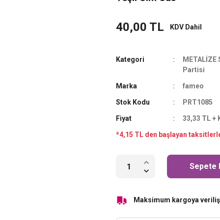
40,00 TL
KDV Dahil
Kategori
METALİZE 
Partisi
Marka
fameo
Stok Kodu
PRT1085
Fiyat
33,33 TL +
*4,15 TL den başlayan taksitlerl
Sepete 
Maksimum kargoya veriliş 