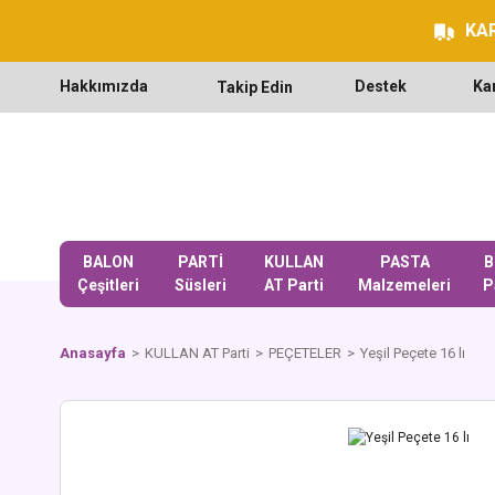
KAR
Hakkımızda
Destek
Ka
Takip Edin
BALON
PARTİ
KULLAN
PASTA
B
Çeşitleri
Süsleri
AT Parti
Malzemeleri
P
Anasayfa
KULLAN AT Parti
PEÇETELER
Yeşil Peçete 16 lı