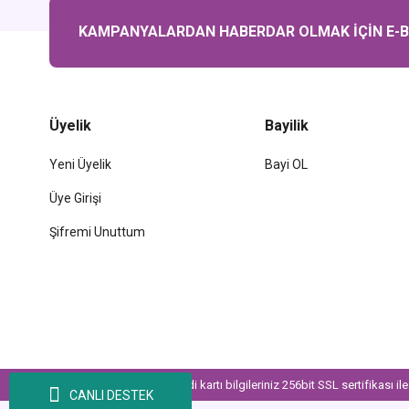
KAMPANYALARDAN HABERDAR OLMAK İÇİN E-BÜ
Üyelik
Bayilik
Yeni Üyelik
Bayi OL
Üye Girişi
Şifremi Unuttum
© Tüm Hakları Saklıdır. Kredi kartı bilgileriniz 256bit SSL sertifikası i
CANLI DESTEK