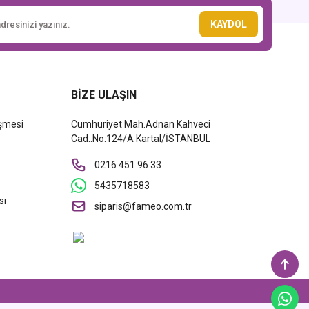
KAYDOL
BİZE ULAŞIN
eşmesi
Cumhuriyet Mah.Adnan Kahveci
Cad..No:124/A Kartal/İSTANBUL
0216 451 96 33
5435718583
sı
siparis@fameo.com.tr