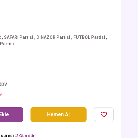
R
,
SAFARİ Partisi
,
DİNAZOR Partisi
,
FUTBOL Partisi
,
Partisi
 KDV
e!
Ekle
Hemen Al
süresi :
2 Gün dür.