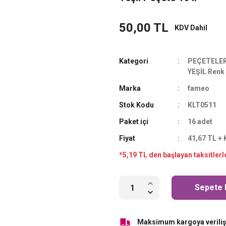
50,00 TL
KDV Dahil
Kategori
PEÇETELE
YEŞİL Renk 
Marka
fameo
Stok Kodu
KLT0511
Paket içi
16 adet
Fiyat
41,67 TL +
*5,19 TL den başlayan taksitlerl
Sepete 
Maksimum kargoya veriliş 