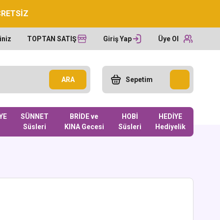
CRETSİZ
iniz
TOPTAN SATIŞ
Giriş Yap
Üye Ol
ARA
Sepetim
YE
SÜNNET
BRİDE ve
HOBİ
HEDİYE
Süsleri
KINA Gecesi
Süsleri
Hediyelik