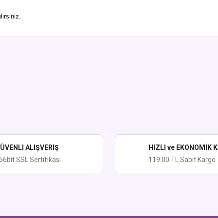
irsiniz.
ularda yetersiz gördüğünüz noktaları öneri formunu kullanarak tarafımıza iletebi
Bu ürüne ilk yorumu siz yapın!
Yorum Yaz
ÜVENLİ ALIŞVERİŞ
HIZLI ve EKONOMİK 
56bit SSL Sertifikası
119.00 TL Sabit Kargo