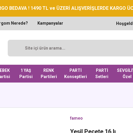
GO BEDAVA ! 1490 TL ve ÜZERİ ALIŞVERİŞLERDE KARGO Ü
rgom Nerede?
Kampanyalar
Hoşgeld
EBEK
1 YAŞ
RENK
PARTİ
PARTİ
SEVGİLİ
artisi
Partisi
Partileri
Konseptleri
Setleri
Özel
fameo
Yeşil Peçete 16 lı