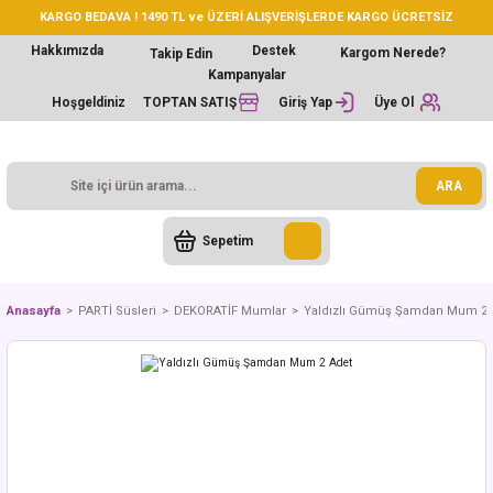
KARGO BEDAVA ! 1490 TL ve ÜZERİ ALIŞVERİŞLERDE KARGO ÜCRETSİZ
Hakkımızda
Destek
Kargom Nerede?
Takip Edin
Kampanyalar
Hoşgeldiniz
TOPTAN SATIŞ
Giriş Yap
Üye Ol
ARA
Sepetim
Anasayfa
PARTİ Süsleri
DEKORATİF Mumlar
Yaldızlı Gümüş Şamdan Mum 2 