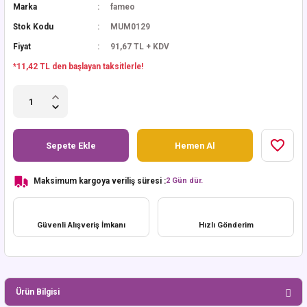
Marka
fameo
Stok Kodu
MUM0129
Fiyat
91,67 TL + KDV
*11,42 TL den başlayan taksitlerle!
Sepete Ekle
Hemen Al
Maksimum kargoya veriliş süresi :
2 Gün dür.
Güvenli Alışveriş İmkanı
Hızlı Gönderim
Ürün Bilgisi