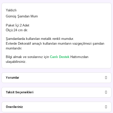
Yaldızlı
Gümüş Şamdan Mum
Paket İçi:2 Adet
Ölçü:24 cm dir.
Şamdanlarda kullanılan metalik renkli mumdur.
Evlerde Dekoratif amaçlı kullanılan mumların vazgeçilmezi şamdan
mumlarıdır.
Bilgi almak ve sorularınız için
Canlı Destek
Hattımızdan
ulaşabilirsiniz.
Yorumlar
Taksit Seçenekleri
Bu ürüne ilk yorumu siz yapın!
Önerileriniz