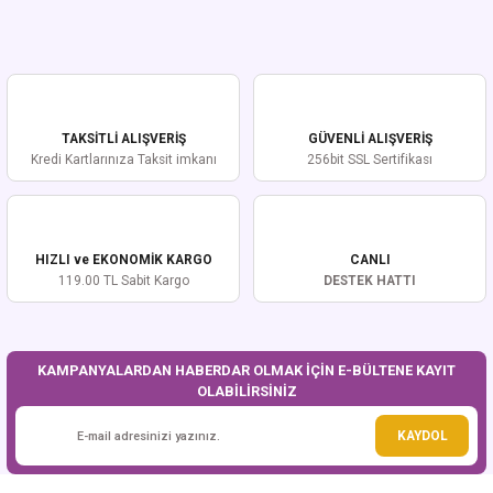
Yorum Yaz
Bu ürünün fiyat bilgisi, resim, ürün açıklamalarında ve diğer konularda
yetersiz gördüğünüz noktaları öneri formunu kullanarak tarafımıza
iletebilirsiniz.
Görüş ve önerileriniz için teşekkür ederiz.
TAKSİTLİ ALIŞVERİŞ
GÜVENLİ ALIŞVERİŞ
Ürün resmi kalitesiz, bozuk veya görüntülenemiyor.
Kredi Kartlarınıza Taksit imkanı
256bit SSL Sertifikası
Ürün açıklamasında eksik bilgiler bulunuyor.
Ürün bilgilerinde hatalar bulunuyor.
Ürün fiyatı diğer sitelerden daha pahalı.
HIZLI ve EKONOMİK KARGO
CANLI
Bu ürüne benzer farklı alternatifler olmalı.
119.00 TL Sabit Kargo
DESTEK HATTI
KAMPANYALARDAN HABERDAR OLMAK İÇİN E-BÜLTENE KAYIT
OLABİLİRSİNİZ
Gönder
KAYDOL