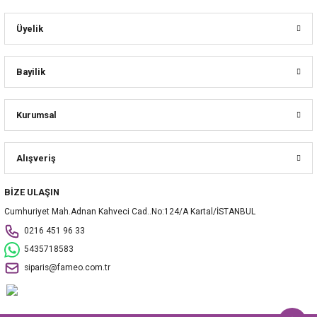
Üyelik
Bayilik
Kurumsal
Alışveriş
BİZE ULAŞIN
Cumhuriyet Mah.Adnan Kahveci Cad..No:124/A Kartal/İSTANBUL
0216 451 96 33
5435718583
siparis@fameo.com.tr