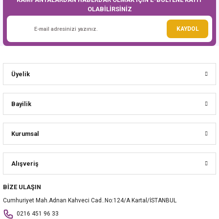
OLABİLİRSİNİZ
Gönder
KAYDOL
Üyelik
Bayilik
Kurumsal
Alışveriş
BİZE ULAŞIN
Cumhuriyet Mah.Adnan Kahveci Cad..No:124/A Kartal/İSTANBUL
0216 451 96 33