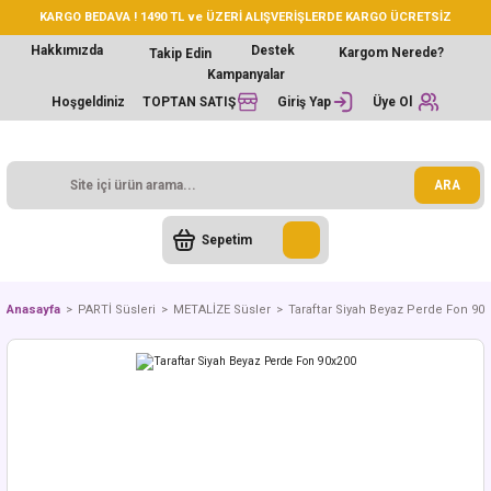
KARGO BEDAVA ! 1490 TL ve ÜZERİ ALIŞVERİŞLERDE KARGO ÜCRETSİZ
Hakkımızda
Destek
Kargom Nerede?
Takip Edin
Kampanyalar
Hoşgeldiniz
TOPTAN SATIŞ
Giriş Yap
Üye Ol
ARA
Sepetim
Anasayfa
PARTİ Süsleri
METALİZE Süsler
Taraftar Siyah Beyaz Perde Fon 90