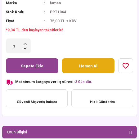
Marka
fameo
Stok Kodu
PRT1064
Fiyat
75,00 TL + KDV
*9,34 TL den başlayan taksitlerle!
Sepete Ekle
Hemen Al
Maksimum kargoya veriliş süresi :
2 Gün dür.
Güvenli Alışveriş İmkanı
Hızlı Gönderim
Ürün Bilgisi