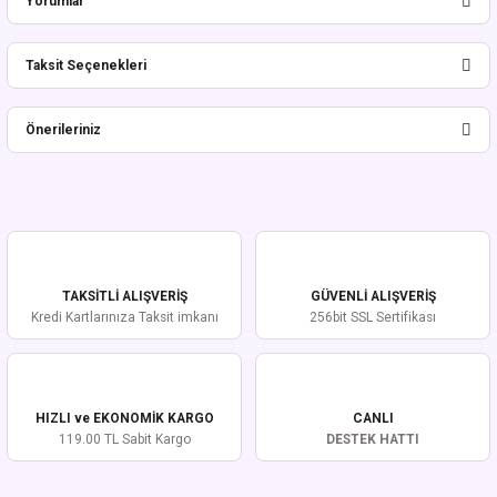
Yorumlar
Taksit Seçenekleri
Bu ürüne ilk yorumu siz yapın!
Önerileriniz
Yorum Yaz
Bu ürünün fiyat bilgisi, resim, ürün açıklamalarında ve diğer konularda
yetersiz gördüğünüz noktaları öneri formunu kullanarak tarafımıza
iletebilirsiniz.
Görüş ve önerileriniz için teşekkür ederiz.
TAKSİTLİ ALIŞVERİŞ
GÜVENLİ ALIŞVERİŞ
Ürün resmi kalitesiz, bozuk veya görüntülenemiyor.
Kredi Kartlarınıza Taksit imkanı
256bit SSL Sertifikası
Ürün açıklamasında eksik bilgiler bulunuyor.
Ürün bilgilerinde hatalar bulunuyor.
Ürün fiyatı diğer sitelerden daha pahalı.
HIZLI ve EKONOMİK KARGO
CANLI
Bu ürüne benzer farklı alternatifler olmalı.
119.00 TL Sabit Kargo
DESTEK HATTI