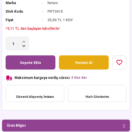
Marka
fameo
Stok Kodu
PRT0410
Fiyat
25,00 TL + KDV
*3,11 TL den başlayan taksitlerle!
Sepete Ekle
Hemen Al
Maksimum kargoya veriliş süresi :
2 Gün dür.
Güvenli Alışveriş İmkanı
Hızlı Gönderim
Ürün Bilgisi