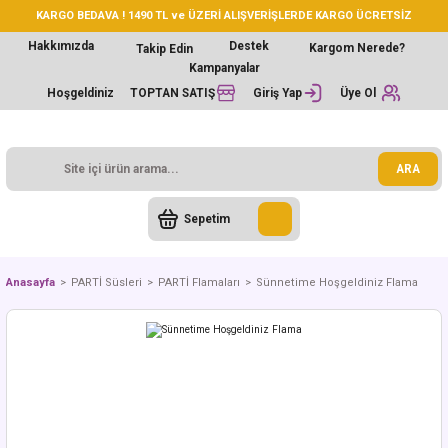
KARGO BEDAVA ! 1490 TL ve ÜZERİ ALIŞVERİŞLERDE KARGO ÜCRETSİZ
Hakkımızda
Destek
Kargom Nerede?
Takip Edin
Kampanyalar
Hoşgeldiniz
TOPTAN SATIŞ
Giriş Yap
Üye Ol
ARA
Sepetim
Anasayfa
PARTİ Süsleri
PARTİ Flamaları
Sünnetime Hoşgeldiniz Flama