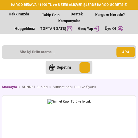
KARGO BEDAVA ! 1490 TL ve ÜZERİ ALIŞVERİŞLERDE KARGO ÜCRETSİZ
Hakkımızda
Destek
Kargom Nerede?
Takip Edin
Kampanyalar
Hoşgeldiniz
TOPTAN SATIŞ
Giriş Yap
Üye Ol
ARA
Sepetim
Anasayfa
SÜNNET Süsleri
Sünnet Kapı Tülü ve fiyonk