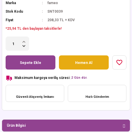
Marka
fameo
Stok Kodu
SNT0039
Fiyat
208,33 TL + KDV
*25,94 TL den başlayan taksitlerle!
Sepete Ekle
Hemen Al
Maksimum kargoya veriliş süresi :
2 Gün dür.
Güvenli Alışveriş İmkanı
Hızlı Gönderim
Ürün Bilgisi