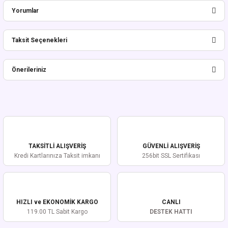
Yorumlar
Taksit Seçenekleri
Bu ürüne ilk yorumu siz yapın!
Önerileriniz
Yorum Yaz
Bu ürünün fiyat bilgisi, resim, ürün açıklamalarında ve diğer konularda
yetersiz gördüğünüz noktaları öneri formunu kullanarak tarafımıza
iletebilirsiniz.
Görüş ve önerileriniz için teşekkür ederiz.
TAKSİTLİ ALIŞVERİŞ
GÜVENLİ ALIŞVERİŞ
Ürün resmi kalitesiz, bozuk veya görüntülenemiyor.
Kredi Kartlarınıza Taksit imkanı
256bit SSL Sertifikası
Ürün açıklamasında eksik bilgiler bulunuyor.
Ürün bilgilerinde hatalar bulunuyor.
Ürün fiyatı diğer sitelerden daha pahalı.
HIZLI ve EKONOMİK KARGO
CANLI
Bu ürüne benzer farklı alternatifler olmalı.
119.00 TL Sabit Kargo
DESTEK HATTI