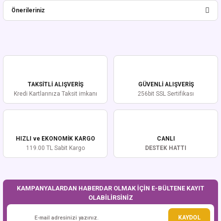
Önerileriniz
Yorum Yaz
Bu ürünün fiyat bilgisi, resim, ürün açıklamalarında ve diğer konularda
yetersiz gördüğünüz noktaları öneri formunu kullanarak tarafımıza
iletebilirsiniz.
Görüş ve önerileriniz için teşekkür ederiz.
TAKSİTLİ ALIŞVERİŞ
GÜVENLİ ALIŞVERİŞ
Ürün resmi kalitesiz, bozuk veya görüntülenemiyor.
Kredi Kartlarınıza Taksit imkanı
256bit SSL Sertifikası
Ürün açıklamasında eksik bilgiler bulunuyor.
Ürün bilgilerinde hatalar bulunuyor.
Ürün fiyatı diğer sitelerden daha pahalı.
HIZLI ve EKONOMİK KARGO
CANLI
Bu ürüne benzer farklı alternatifler olmalı.
119.00 TL Sabit Kargo
DESTEK HATTI
KAMPANYALARDAN HABERDAR OLMAK İÇİN E-BÜLTENE KAYIT
OLABİLİRSİNİZ
Gönder
KAYDOL