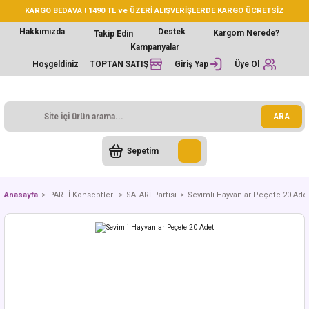
KARGO BEDAVA ! 1490 TL ve ÜZERİ ALIŞVERİŞLERDE KARGO ÜCRETSİZ
Hakkımızda
Destek
Kargom Nerede?
Takip Edin
Kampanyalar
Hoşgeldiniz
TOPTAN SATIŞ
Giriş Yap
Üye Ol
ARA
Sepetim
Anasayfa
PARTİ Konseptleri
SAFARİ Partisi
Sevimli Hayvanlar Peçete 20 Ade