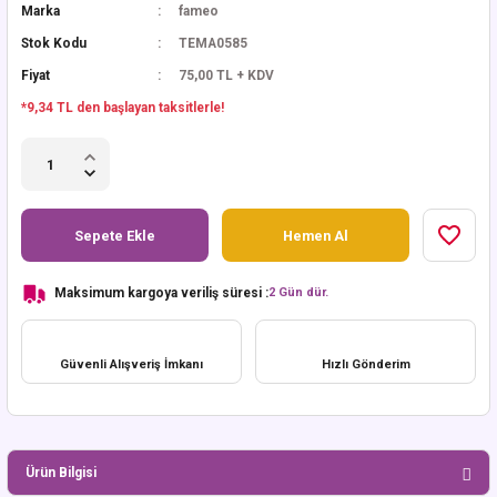
Marka
fameo
Stok Kodu
TEMA0585
Fiyat
75,00 TL + KDV
*9,34 TL den başlayan taksitlerle!
Sepete Ekle
Hemen Al
Maksimum kargoya veriliş süresi :
2 Gün dür.
Güvenli Alışveriş İmkanı
Hızlı Gönderim
Ürün Bilgisi