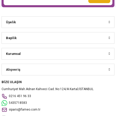
Üyelik
Bayilik
Kurumsal
Alışveriş
BİZE ULAŞIN
Cumhuriyet Mah.Adnan Kahveci Cad..No:124/A Kartal/İSTANBUL
0216 451 96 33
5435718583
siparis@fameo.com.tr