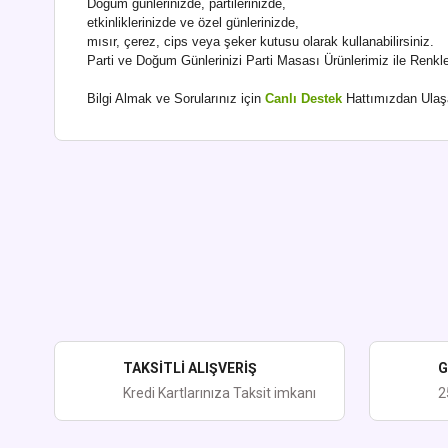
Doğum günlerinizde, partilerinizde,
etkinliklerinizde ve özel günlerinizde,
mısır, çerez, cips veya şeker kutusu olarak kullanabilirsiniz.
Parti ve Doğum Günlerinizi Parti Masası Ürünlerimiz ile Renklen
Bilgi Almak ve Sorularınız için
Canlı Destek
Hattımızdan Ulaşab
Bu ürünün fiyat bilgisi, resim, ürün açıklamalarında ve diğer kon
Görüş ve önerileriniz için teşekkür ederiz.
Ürün resmi kalitesiz, bozuk veya görüntülenemiyor.
Ürün açıklamasında eksik bilgiler bulunuyor.
Ürün bilgilerinde hatalar bulunuyor.
Ürün fiyatı diğer sitelerden daha pahalı.
TAKSİTLİ ALIŞVERİŞ
G
Bu ürüne benzer farklı alternatifler olmalı.
Kredi Kartlarınıza Taksit imkanı
2