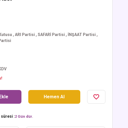
Kutusu
,
ARI Partisi
,
SAFARİ Partisi
,
İNŞAAT Partisi
,
artisi
 KDV
e!
Ekle
Hemen Al
süresi :
2 Gün dür.