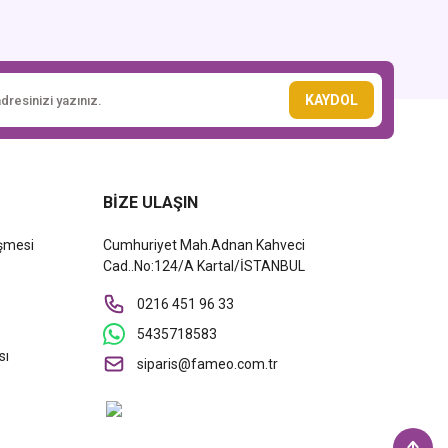
KAYDOL
BİZE ULAŞIN
eşmesi
Cumhuriyet Mah.Adnan Kahveci
Cad..No:124/A Kartal/İSTANBUL
0216 451 96 33
5435718583
sı
siparis@fameo.com.tr