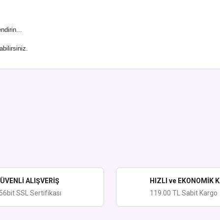
dirin...
ilirsiniz.
ularda yetersiz gördüğünüz noktaları öneri formunu kullanarak tarafımıza iletebi
Bu ürüne ilk yorumu siz yapın!
Yorum Yaz
ÜVENLİ ALIŞVERİŞ
HIZLI ve EKONOMİK 
56bit SSL Sertifikası
119.00 TL Sabit Kargo