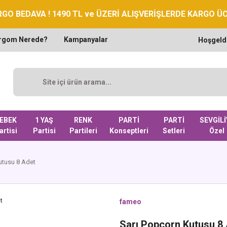
GO BEDAVA ! 1490 TL ve ÜZERİ ALIŞVERİŞLERDE KARGO Ü
rgom Nerede?
Kampanyalar
Hoşgeld
EBEK
1 YAŞ
RENK
PARTİ
PARTİ
SEVGİLİ
artisi
Partisi
Partileri
Konseptleri
Setleri
Özel
utusu 8 Adet
fameo
Sarı Popcorn Kutusu 8