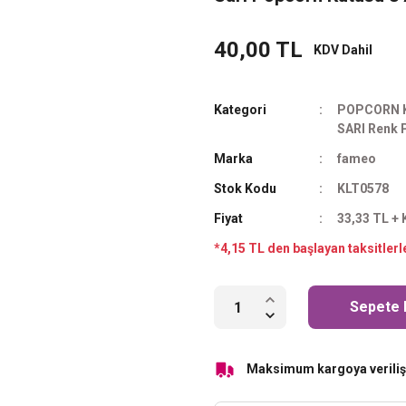
40,00 TL
KDV Dahil
Kategori
POPCORN 
SARI Renk P
Marka
fameo
Stok Kodu
KLT0578
Fiyat
33,33 TL +
*4,15 TL den başlayan taksitlerl
Sepete 
Maksimum kargoya veriliş 