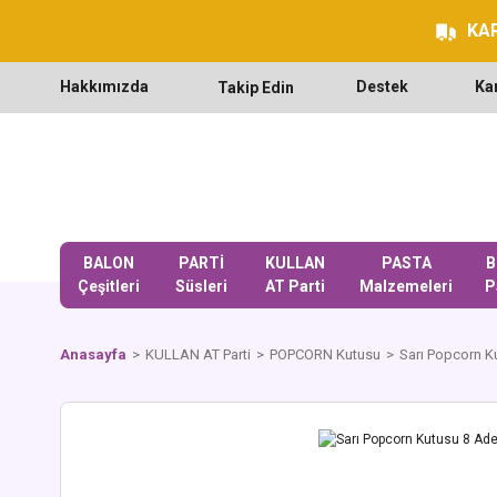
KAR
Hakkımızda
Destek
Ka
Takip Edin
BALON
PARTİ
KULLAN
PASTA
B
Çeşitleri
Süsleri
AT Parti
Malzemeleri
P
Anasayfa
KULLAN AT Parti
POPCORN Kutusu
Sarı Popcorn K