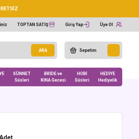
CRETSİZ
iniz
TOPTAN SATIŞ
Giriş Yap
Üye Ol
ARA
Sepetim
YE
SÜNNET
BRİDE ve
HOBİ
HEDİYE
Süsleri
KINA Gecesi
Süsleri
Hediyelik
 Adet