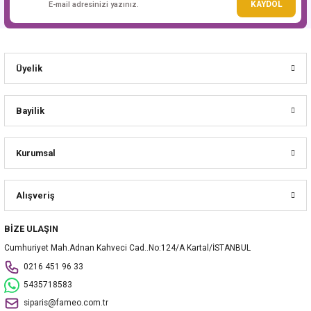
KAYDOL
Üyelik
Bayilik
Kurumsal
Alışveriş
BİZE ULAŞIN
Cumhuriyet Mah.Adnan Kahveci Cad..No:124/A Kartal/İSTANBUL
0216 451 96 33
5435718583
siparis@fameo.com.tr