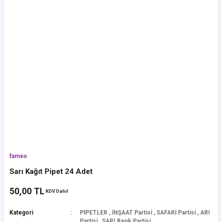
fameo
Sarı Kağıt Pipet 24 Adet
50,00 TL
KDV Dahil
Kategori
PİPETLER
,
İNŞAAT Partisi
,
SAFARİ Partisi
,
ARI
Partisi
,
SARI Renk Partisi