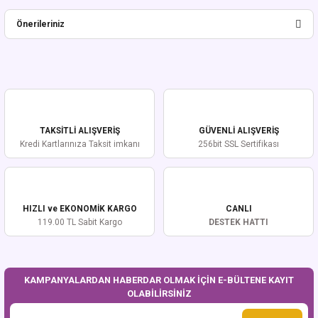
Bu ürüne ilk yorumu siz yapın!
Önerileriniz
Yorum Yaz
Bu ürünün fiyat bilgisi, resim, ürün açıklamalarında ve diğer konularda
yetersiz gördüğünüz noktaları öneri formunu kullanarak tarafımıza
iletebilirsiniz.
Görüş ve önerileriniz için teşekkür ederiz.
TAKSİTLİ ALIŞVERİŞ
GÜVENLİ ALIŞVERİŞ
Ürün resmi kalitesiz, bozuk veya görüntülenemiyor.
Kredi Kartlarınıza Taksit imkanı
256bit SSL Sertifikası
Ürün açıklamasında eksik bilgiler bulunuyor.
Ürün bilgilerinde hatalar bulunuyor.
Ürün fiyatı diğer sitelerden daha pahalı.
HIZLI ve EKONOMİK KARGO
CANLI
Bu ürüne benzer farklı alternatifler olmalı.
119.00 TL Sabit Kargo
DESTEK HATTI
KAMPANYALARDAN HABERDAR OLMAK İÇİN E-BÜLTENE KAYIT
OLABİLİRSİNİZ
Gönder