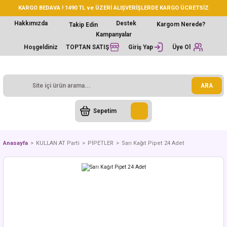
KARGO BEDAVA ! 1490 TL ve ÜZERİ ALIŞVERİŞLERDE KARGO ÜCRETSİZ
Hakkımızda
Destek
Kargom Nerede?
Takip Edin
Kampanyalar
Hoşgeldiniz
TOPTAN SATIŞ
Giriş Yap
Üye Ol
ARA
Sepetim
Anasayfa
KULLAN AT Parti
PİPETLER
Sarı Kağıt Pipet 24 Adet