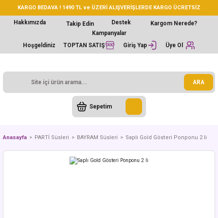
KARGO BEDAVA ! 1490 TL ve ÜZERİ ALIŞVERİŞLERDE KARGO ÜCRETSİZ
Hakkımızda
Destek
Kargom Nerede?
Takip Edin
Kampanyalar
Hoşgeldiniz
TOPTAN SATIŞ
Giriş Yap
Üye Ol
ARA
Sepetim
Anasayfa
PARTİ Süsleri
BAYRAM Süsleri
Saplı Gold Gösteri Ponponu 2 li