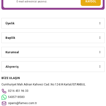
KAYDOL
Üyelik
Bayilik
Kurumsal
Alışveriş
BİZE ULAŞIN
Cumhuriyet Mah.Adnan Kahveci Cad..No:124/A Kartal/İSTANBUL
0216 451 96 33
5435718583
siparis@fameo.com.tr