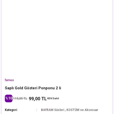
fameo
Saplı Gold Gösteri Ponponu 2 li
99,00 TL
%10
110,00 TL
KDV Dahil
Kategori
BAYRAM Süsleri
,
KOSTÜM ve Aksesuar