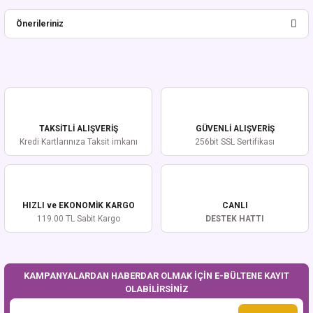
Bu ürüne ilk yorumu siz yapın!
Önerileriniz
Yorum Yaz
Bu ürünün fiyat bilgisi, resim, ürün açıklamalarında ve diğer konularda
yetersiz gördüğünüz noktaları öneri formunu kullanarak tarafımıza
iletebilirsiniz.
Görüş ve önerileriniz için teşekkür ederiz.
TAKSİTLİ ALIŞVERİŞ
GÜVENLİ ALIŞVERİŞ
Ürün resmi kalitesiz, bozuk veya görüntülenemiyor.
Kredi Kartlarınıza Taksit imkanı
256bit SSL Sertifikası
Ürün açıklamasında eksik bilgiler bulunuyor.
Ürün bilgilerinde hatalar bulunuyor.
Ürün fiyatı diğer sitelerden daha pahalı.
HIZLI ve EKONOMİK KARGO
CANLI
Bu ürüne benzer farklı alternatifler olmalı.
119.00 TL Sabit Kargo
DESTEK HATTI
KAMPANYALARDAN HABERDAR OLMAK İÇİN E-BÜLTENE KAYIT
OLABİLİRSİNİZ
Gönder