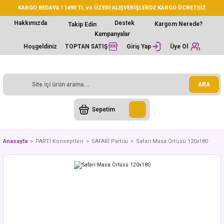
KARGO BEDAVA ! 1490 TL ve ÜZERİ ALIŞVERİŞLERDE KARGO ÜCRETSİZ
Hakkımızda
Destek
Kargom Nerede?
Takip Edin
Kampanyalar
Hoşgeldiniz
TOPTAN SATIŞ
Giriş Yap
Üye Ol
ARA
Sepetim
Anasayfa
PARTİ Konseptleri
SAFARİ Partisi
Safari Masa Örtüsü 120x180