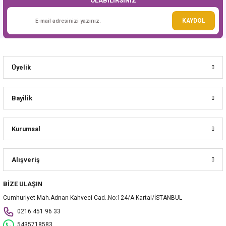
OLABİLİRSİNİZ
Gönder
KAYDOL
Üyelik
Bayilik
Kurumsal
Alışveriş
BİZE ULAŞIN
Cumhuriyet Mah.Adnan Kahveci Cad..No:124/A Kartal/İSTANBUL
0216 451 96 33
5435718583