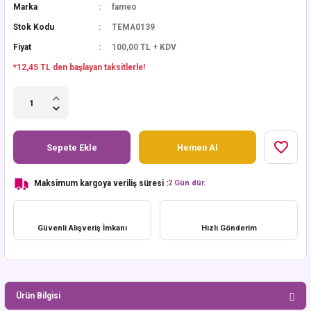
Marka
fameo
Stok Kodu
TEMA0139
Fiyat
100,00 TL + KDV
*12,45 TL den başlayan taksitlerle!
Sepete Ekle
Hemen Al
Maksimum kargoya veriliş süresi :
2 Gün dür.
Güvenli Alışveriş İmkanı
Hızlı Gönderim
Ürün Bilgisi