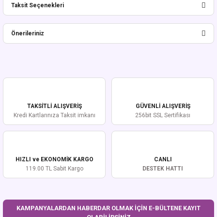
Taksit Seçenekleri
Bu ürüne ilk yorumu siz yapın!
Önerileriniz
Yorum Yaz
Bu ürünün fiyat bilgisi, resim, ürün açıklamalarında ve diğer konularda
yetersiz gördüğünüz noktaları öneri formunu kullanarak tarafımıza
iletebilirsiniz.
Görüş ve önerileriniz için teşekkür ederiz.
TAKSİTLİ ALIŞVERİŞ
GÜVENLİ ALIŞVERİŞ
Ürün resmi kalitesiz, bozuk veya görüntülenemiyor.
Kredi Kartlarınıza Taksit imkanı
256bit SSL Sertifikası
Ürün açıklamasında eksik bilgiler bulunuyor.
Ürün bilgilerinde hatalar bulunuyor.
Ürün fiyatı diğer sitelerden daha pahalı.
HIZLI ve EKONOMİK KARGO
CANLI
Bu ürüne benzer farklı alternatifler olmalı.
119.00 TL Sabit Kargo
DESTEK HATTI
KAMPANYALARDAN HABERDAR OLMAK İÇİN E-BÜLTENE KAYIT