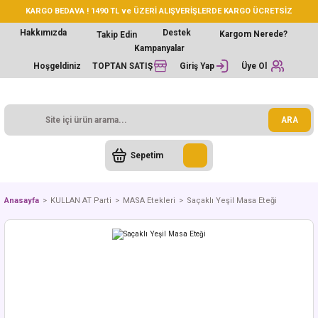
KARGO BEDAVA ! 1490 TL ve ÜZERİ ALIŞVERİŞLERDE KARGO ÜCRETSİZ
Hakkımızda
Destek
Kargom Nerede?
Takip Edin
Kampanyalar
Hoşgeldiniz
TOPTAN SATIŞ
Giriş Yap
Üye Ol
ARA
Sepetim
Anasayfa
KULLAN AT Parti
MASA Etekleri
Saçaklı Yeşil Masa Eteği