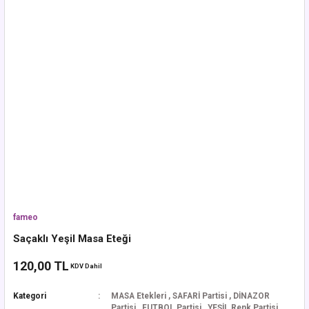
fameo
Saçaklı Yeşil Masa Eteği
120,00 TL
KDV Dahil
Kategori
MASA Etekleri
,
SAFARİ Partisi
,
DİNAZOR
Partisi
,
FUTBOL Partisi
,
YEŞİL Renk Partisi