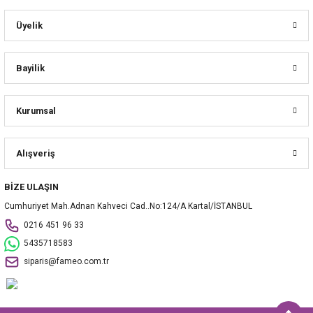
Üyelik
Bayilik
Kurumsal
Alışveriş
BİZE ULAŞIN
Cumhuriyet Mah.Adnan Kahveci Cad..No:124/A Kartal/İSTANBUL
0216 451 96 33
5435718583
siparis@fameo.com.tr