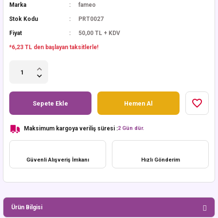
Marka
fameo
Stok Kodu
PRT0027
Fiyat
50,00 TL + KDV
*6,23 TL den başlayan taksitlerle!
Sepete Ekle
Hemen Al
Maksimum kargoya veriliş süresi :
2 Gün dür.
Güvenli Alışveriş İmkanı
Hızlı Gönderim
Ürün Bilgisi