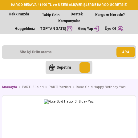
KARGO BEDAVA ! 1490 TL ve ÜZERİ ALIŞVERİŞLERDE KARGO ÜCRETSİZ
Hakkımızda
Destek
Kargom Nerede?
Takip Edin
Kampanyalar
Hoşgeldiniz
TOPTAN SATIŞ
Giriş Yap
Üye Ol
ARA
Sepetim
Anasayfa
PARTİ Süsleri
PARTİ Yazıları
Rose Gold Happy Birthday Yazı