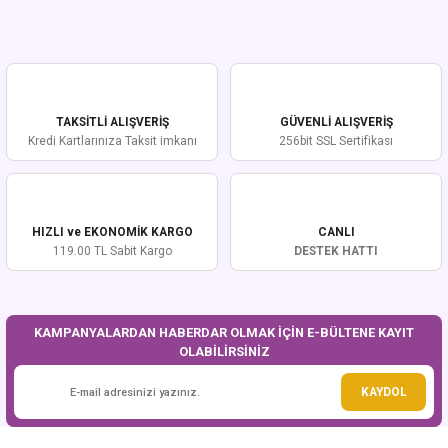
Yorum Yaz
Bu ürünün fiyat bilgisi, resim, ürün açıklamalarında ve diğer konularda
yetersiz gördüğünüz noktaları öneri formunu kullanarak tarafımıza
iletebilirsiniz.
Görüş ve önerileriniz için teşekkür ederiz.
TAKSİTLİ ALIŞVERİŞ
GÜVENLİ ALIŞVERİŞ
Ürün resmi kalitesiz, bozuk veya görüntülenemiyor.
Kredi Kartlarınıza Taksit imkanı
256bit SSL Sertifikası
Ürün açıklamasında eksik bilgiler bulunuyor.
Ürün bilgilerinde hatalar bulunuyor.
Ürün fiyatı diğer sitelerden daha pahalı.
HIZLI ve EKONOMİK KARGO
CANLI
Bu ürüne benzer farklı alternatifler olmalı.
119.00 TL Sabit Kargo
DESTEK HATTI
KAMPANYALARDAN HABERDAR OLMAK İÇİN E-BÜLTENE KAYIT
OLABİLİRSİNİZ
Gönder
KAYDOL