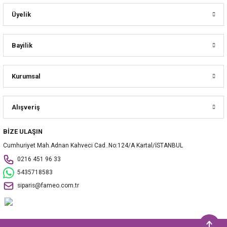
Üyelik
Bayilik
Kurumsal
Alışveriş
BİZE ULAŞIN
Cumhuriyet Mah.Adnan Kahveci Cad..No:124/A Kartal/İSTANBUL
0216 451 96 33
5435718583
siparis@fameo.com.tr