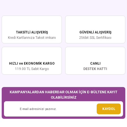
Bu ürünün fiyat bilgisi, resim, ürün açıklamalarında ve diğer konularda
yetersiz gördüğünüz noktaları öneri formunu kullanarak tarafımıza
iletebilirsiniz.
Görüş ve önerileriniz için teşekkür ederiz.
TAKSİTLİ ALIŞVERİŞ
GÜVENLİ ALIŞVERİŞ
Ürün resmi kalitesiz, bozuk veya görüntülenemiyor.
Kredi Kartlarınıza Taksit imkanı
256bit SSL Sertifikası
Ürün açıklamasında eksik bilgiler bulunuyor.
Ürün bilgilerinde hatalar bulunuyor.
Ürün fiyatı diğer sitelerden daha pahalı.
HIZLI ve EKONOMİK KARGO
CANLI
Bu ürüne benzer farklı alternatifler olmalı.
119.00 TL Sabit Kargo
DESTEK HATTI
KAMPANYALARDAN HABERDAR OLMAK İÇİN E-BÜLTENE KAYIT
OLABİLİRSİNİZ
Gönder
KAYDOL