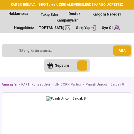
KARGO BEDAVA ! 1490 TL ve ÜZERİ ALIŞVERİŞLERDE KARGO ÜCRETSİZ
Hakkımızda
Destek
Kargom Nerede?
Takip Edin
Kampanyalar
Hoşgeldiniz
TOPTAN SATIŞ
Giriş Yap
Üye Ol
ARA
Sepetim
Anasayfa
PARTİ Konseptleri
UNİCORN Partisi
Puanlı Unicorn Bardak 8 li