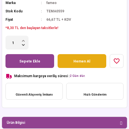
Marka
fameo
Stok Kodu
TEMA0559
Fiyat
66,67 TL + KDV
*8,30 TL den başlayan taksitlerle!
Sepete Ekle
Hemen Al
Maksimum kargoya veriliş süresi :
2 Gün dür.
Güvenli Alışveriş İmkanı
Hızlı Gönderim
Ürün Bilgisi