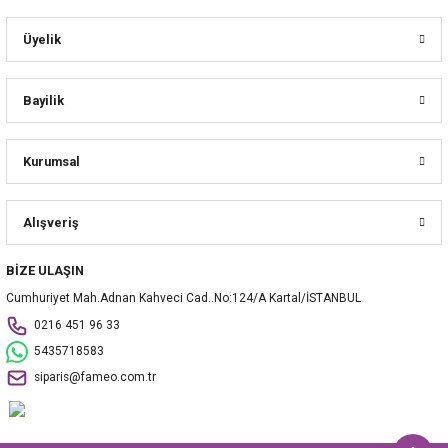
Üyelik
Bayilik
Kurumsal
Alışveriş
BİZE ULAŞIN
Cumhuriyet Mah.Adnan Kahveci Cad..No:124/A Kartal/İSTANBUL
0216 451 96 33
5435718583
siparis@fameo.com.tr