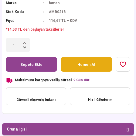
Marka
fameo
Stok Kodu
AMB0218
Fiyat
116,67 TL + KDV
*14,53 TL den başlayan taksitlerle!
Sepete Ekle
Hemen Al
Maksimum kargoya veriliş süresi :
2 Gün dür.
Güvenli Alışveriş İmkanı
Hızlı Gönderim
Ürün Bilgisi