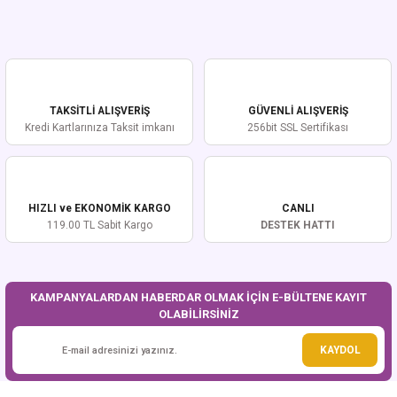
Yorum Yaz
Bu ürünün fiyat bilgisi, resim, ürün açıklamalarında ve diğer konularda
yetersiz gördüğünüz noktaları öneri formunu kullanarak tarafımıza
iletebilirsiniz.
Görüş ve önerileriniz için teşekkür ederiz.
TAKSİTLİ ALIŞVERİŞ
GÜVENLİ ALIŞVERİŞ
Ürün resmi kalitesiz, bozuk veya görüntülenemiyor.
Kredi Kartlarınıza Taksit imkanı
256bit SSL Sertifikası
Ürün açıklamasında eksik bilgiler bulunuyor.
Ürün bilgilerinde hatalar bulunuyor.
Ürün fiyatı diğer sitelerden daha pahalı.
HIZLI ve EKONOMİK KARGO
CANLI
Bu ürüne benzer farklı alternatifler olmalı.
119.00 TL Sabit Kargo
DESTEK HATTI
KAMPANYALARDAN HABERDAR OLMAK İÇİN E-BÜLTENE KAYIT
OLABİLİRSİNİZ
Gönder
KAYDOL