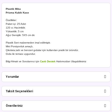
Plastik Mika
Prizma Kubik Kase
Özellikler:
Paket içi: 25 Adet
120 cc Hacimlidir.
Yükseklik: 5 cm
Ağız Genişlik: 5X5 cm dir.
Plastik Sert malzemeden imal edilmiştir.
Mini Porsiyonluk amaçlı,
Çikolata,tatlı ve benzeri gıdalar için kullanılan pratik bir üründür.
Gıda ile teması uygundur.
Bilgi Almak ve Sorularınız için
Canlı Destek
Hattımızdan Ulaşabilirsiniz
Yorumlar
Taksit Seçenekleri
Bu ürüne ilk yorumu siz yapın!
Önerileriniz