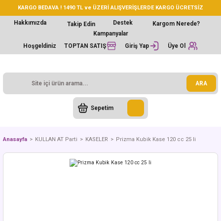
KARGO BEDAVA ! 1490 TL ve ÜZERİ ALIŞVERİŞLERDE KARGO ÜCRETSİZ
Hakkımızda
Destek
Kargom Nerede?
Takip Edin
Kampanyalar
Hoşgeldiniz
TOPTAN SATIŞ
Giriş Yap
Üye Ol
ARA
Sepetim
Anasayfa
KULLAN AT Parti
KASELER
Prizma Kubik Kase 120 cc 25 li