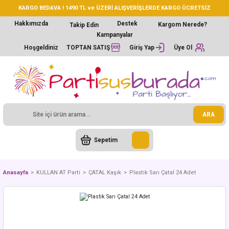
KARGO BEDAVA ! 1490 TL ve ÜZERİ ALIŞVERİŞLERDE KARGO ÜCRETSİZ
Hakkımızda
Destek
Kargom Nerede?
Takip Edin
Kampanyalar
Hoşgeldiniz
TOPTAN SATIŞ
Giriş Yap
Üye Ol
ARA
Sepetim
Anasayfa
KULLAN AT Parti
ÇATAL Kaşık
Plastik Sarı Çatal 24 Adet