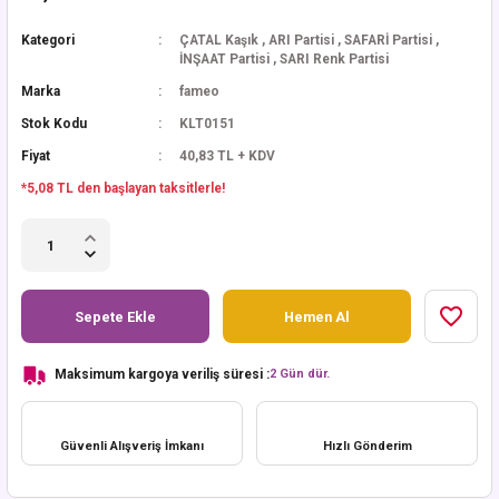
Kategori
ÇATAL Kaşık
,
ARI Partisi
,
SAFARİ Partisi
,
İNŞAAT Partisi
,
SARI Renk Partisi
Marka
fameo
Stok Kodu
KLT0151
Fiyat
40,83 TL + KDV
*5,08 TL den başlayan taksitlerle!
Sepete Ekle
Hemen Al
Maksimum kargoya veriliş süresi :
2 Gün dür.
Güvenli Alışveriş İmkanı
Hızlı Gönderim