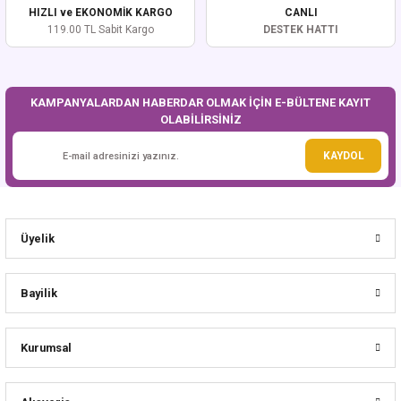
Ürün fiyatı diğer sitelerden daha pahalı.
HIZLI ve EKONOMİK KARGO
CANLI
Bu ürüne benzer farklı alternatifler olmalı.
119.00 TL Sabit Kargo
DESTEK HATTI
KAMPANYALARDAN HABERDAR OLMAK İÇİN E-BÜLTENE KAYIT
OLABİLİRSİNİZ
Gönder
KAYDOL
Üyelik
Bayilik
Kurumsal