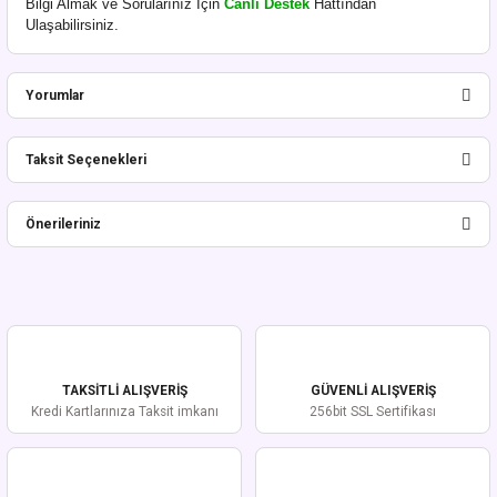
Bilgi Almak ve Sorularınız İçin
Canlı Destek
Hattından
Ulaşabilirsiniz.
Yorumlar
Taksit Seçenekleri
Bu ürüne ilk yorumu siz yapın!
Önerileriniz
Yorum Yaz
Bu ürünün fiyat bilgisi, resim, ürün açıklamalarında ve diğer konularda
yetersiz gördüğünüz noktaları öneri formunu kullanarak tarafımıza
iletebilirsiniz.
Görüş ve önerileriniz için teşekkür ederiz.
TAKSİTLİ ALIŞVERİŞ
GÜVENLİ ALIŞVERİŞ
Ürün resmi kalitesiz, bozuk veya görüntülenemiyor.
Kredi Kartlarınıza Taksit imkanı
256bit SSL Sertifikası
Ürün açıklamasında eksik bilgiler bulunuyor.
Ürün bilgilerinde hatalar bulunuyor.