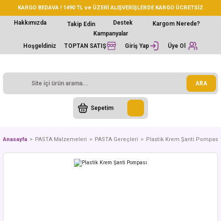
KARGO BEDAVA ! 1490 TL ve ÜZERİ ALIŞVERİŞLERDE KARGO ÜCRETSİZ
Hakkımızda
Destek
Kargom Nerede?
Takip Edin
Kampanyalar
Hoşgeldiniz
TOPTAN SATIŞ
Giriş Yap
Üye Ol
ARA
Sepetim
Anasayfa
PASTA Malzemeleri
PASTA Gereçleri
Plastik Krem Şanti Pompası