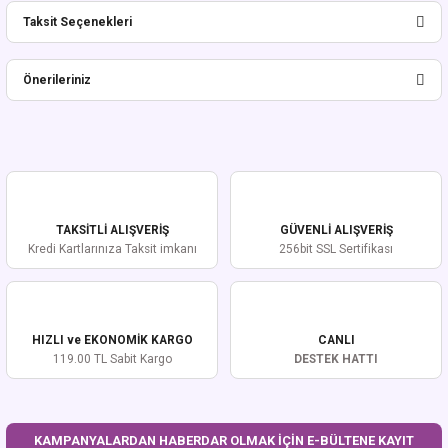
Taksit Seçenekleri
Bu ürüne ilk yorumu siz yapın!
Önerileriniz
Yorum Yaz
Bu ürünün fiyat bilgisi, resim, ürün açıklamalarında ve diğer konularda
yetersiz gördüğünüz noktaları öneri formunu kullanarak tarafımıza
iletebilirsiniz.
Görüş ve önerileriniz için teşekkür ederiz.
TAKSİTLİ ALIŞVERİŞ
GÜVENLİ ALIŞVERİŞ
Ürün resmi kalitesiz, bozuk veya görüntülenemiyor.
Kredi Kartlarınıza Taksit imkanı
256bit SSL Sertifikası
Ürün açıklamasında eksik bilgiler bulunuyor.
Ürün bilgilerinde hatalar bulunuyor.
Ürün fiyatı diğer sitelerden daha pahalı.
HIZLI ve EKONOMİK KARGO
CANLI
Bu ürüne benzer farklı alternatifler olmalı.
119.00 TL Sabit Kargo
DESTEK HATTI
KAMPANYALARDAN HABERDAR OLMAK İÇİN E-BÜLTENE KAYIT