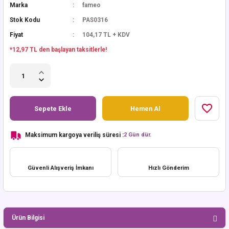
Marka
fameo
Stok Kodu
PAS0316
Fiyat
104,17 TL + KDV
*12,97 TL den başlayan taksitlerle!
Sepete Ekle
Hemen Al
Maksimum kargoya veriliş süresi :
2 Gün dür.
Güvenli Alışveriş İmkanı
Hızlı Gönderim
Ürün Bilgisi