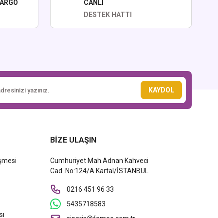
KARGO
CANLI
DESTEK HATTI
KAYDOL
BİZE ULAŞIN
eşmesi
Cumhuriyet Mah.Adnan Kahveci
Cad..No:124/A Kartal/İSTANBUL
0216 451 96 33
5435718583
sı