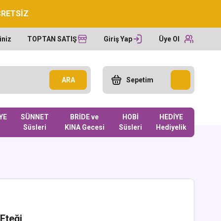
CRETSİZ
iniz
TOPTAN SATIŞ
Giriş Yap
Üye Ol
ARA
Sepetim
YE
SÜNNET
BRİDE ve
HOBİ
HEDİYE
Süsleri
KINA Gecesi
Süsleri
Hediyelik
 Eteği