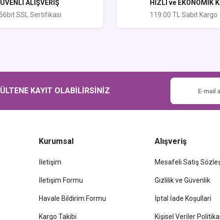
ÜVENLİ ALIŞVERİŞ
HIZLI ve EKONOMİK 
56bit SSL Sertifikası
119.00 TL Sabit Kargo
Gönder
LTENE KAYIT OLABİLİRSİNİZ
Kurumsal
Alışveriş
İletişim
Mesafeli Satış Sözl
İletişim Formu
Gizlilik ve Güvenlik
Havale Bildirim Formu
İptal İade Koşullari
Kargo Takibi
Kişisel Veriler Politika