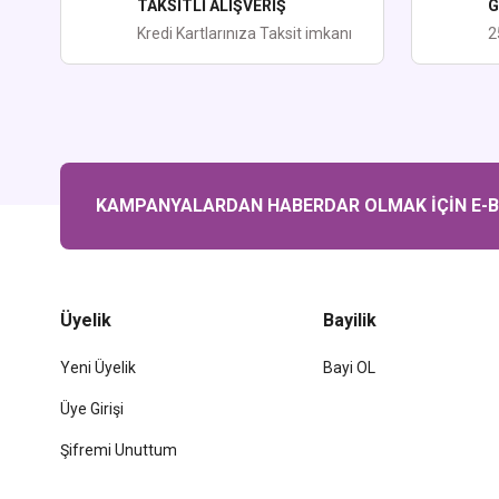
TAKSİTLİ ALIŞVERİŞ
G
Bu ürüne benzer farklı alternatifler olmalı.
Kredi Kartlarınıza Taksit imkanı
2
KAMPANYALARDAN HABERDAR OLMAK İÇİN E-BÜ
Üyelik
Bayilik
Yeni Üyelik
Bayi OL
Üye Girişi
Şifremi Unuttum