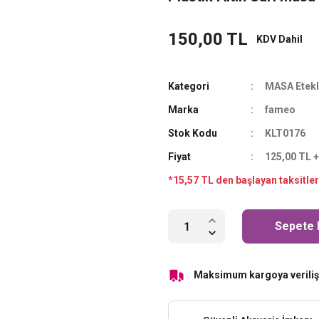
150,00 TL
KDV Dahil
Kategori
MASA Etekl
Marka
fameo
Stok Kodu
KLT0176
Fiyat
125,00 TL 
*15,57 TL den başlayan taksitler
Sepete 
Maksimum kargoya veriliş 