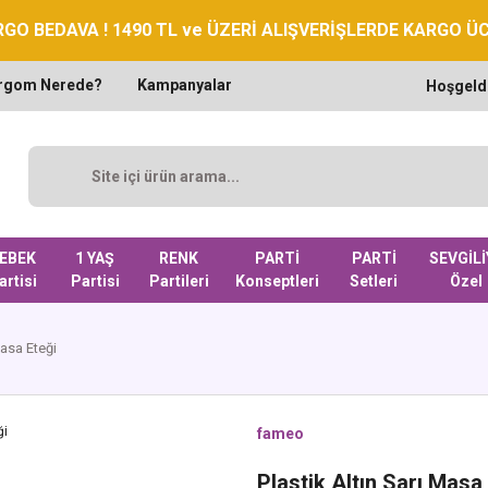
GO BEDAVA ! 1490 TL ve ÜZERİ ALIŞVERİŞLERDE KARGO Ü
rgom Nerede?
Kampanyalar
Hoşgeld
EBEK
1 YAŞ
RENK
PARTİ
PARTİ
SEVGİLİ
artisi
Partisi
Partileri
Konseptleri
Setleri
Özel
Masa Eteği
fameo
Plastik Altın Sarı Masa