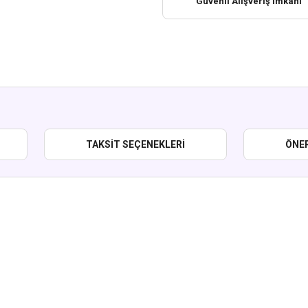
Güvenli Alışveriş İmkanı
TAKSIT SEÇENEKLERI
ÖNER