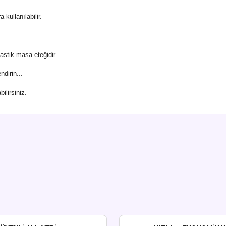
kullanılabilir.
lastik masa eteğidir.
dirin...
ilirsiniz.
ularda yetersiz gördüğünüz noktaları öneri formunu kullanarak tarafımıza iletebi
Bu ürüne ilk yorumu siz yapın!
Yorum Yaz