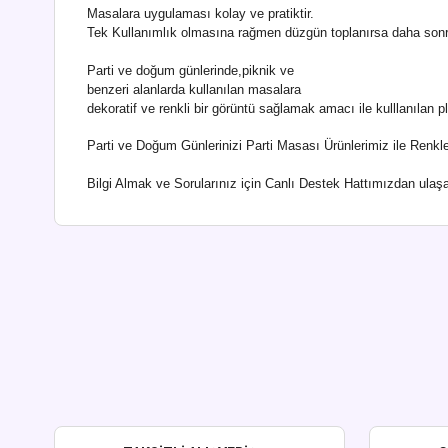
Masalara uygulaması kolay ve pratiktir.
Tek Kullanımlık olmasına rağmen düzgün toplanırsa daha sonra 
Parti ve doğum günlerinde,piknik ve
benzeri alanlarda kullanılan masalara
dekoratif ve renkli bir görüntü sağlamak amacı ile kulllanılan p
Parti ve Doğum Günlerinizi Parti Masası Ürünlerimiz ile Renklen
Bilgi Almak ve Sorularınız için Canlı Destek Hattımızdan ulaşab
Bu ürünün fiyat bilgisi, resim, ürün açıklamalarında ve diğer kon
Görüş ve önerileriniz için teşekkür ederiz.
Ürün resmi kalitesiz, bozuk veya görüntülenemiyor.
Ürün açıklamasında eksik bilgiler bulunuyor.
Ürün bilgilerinde hatalar bulunuyor.
Ürün fiyatı diğer sitelerden daha pahalı.