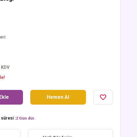
eri
+ KDV
le!
Ekle
Hemen Al
süresi :
2 Gün dür.