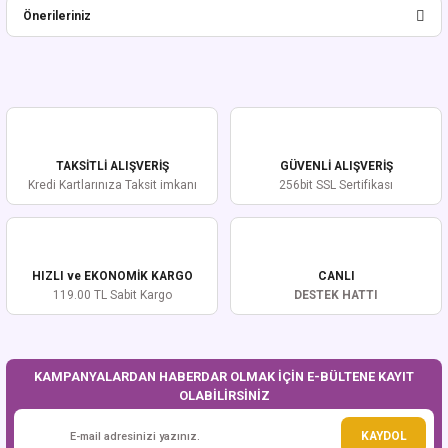
Önerileriniz
Yorum Yaz
Bu ürünün fiyat bilgisi, resim, ürün açıklamalarında ve diğer konularda
yetersiz gördüğünüz noktaları öneri formunu kullanarak tarafımıza
iletebilirsiniz.
Görüş ve önerileriniz için teşekkür ederiz.
TAKSİTLİ ALIŞVERİŞ
GÜVENLİ ALIŞVERİŞ
Ürün resmi kalitesiz, bozuk veya görüntülenemiyor.
Kredi Kartlarınıza Taksit imkanı
256bit SSL Sertifikası
Ürün açıklamasında eksik bilgiler bulunuyor.
Ürün bilgilerinde hatalar bulunuyor.
Ürün fiyatı diğer sitelerden daha pahalı.
HIZLI ve EKONOMİK KARGO
CANLI
Bu ürüne benzer farklı alternatifler olmalı.
119.00 TL Sabit Kargo
DESTEK HATTI
KAMPANYALARDAN HABERDAR OLMAK İÇİN E-BÜLTENE KAYIT
OLABİLİRSİNİZ
Gönder
KAYDOL