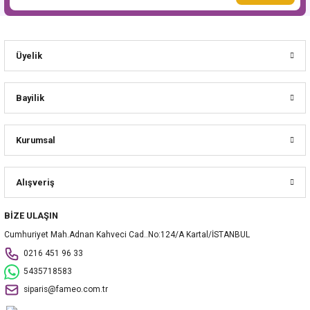
Üyelik
Bayilik
Kurumsal
Alışveriş
BİZE ULAŞIN
Cumhuriyet Mah.Adnan Kahveci Cad..No:124/A Kartal/İSTANBUL
0216 451 96 33
5435718583
siparis@fameo.com.tr