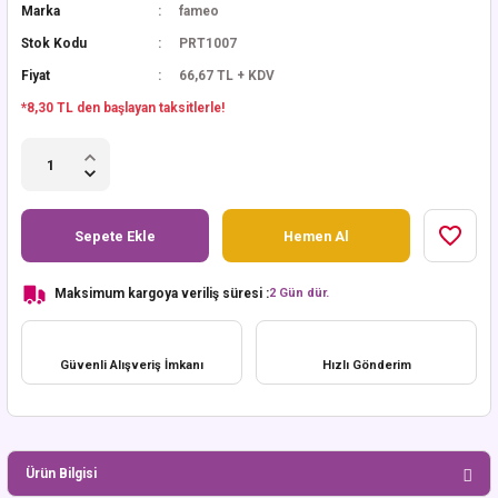
Marka
fameo
Stok Kodu
PRT1007
Fiyat
66,67 TL + KDV
*8,30 TL den başlayan taksitlerle!
Sepete Ekle
Hemen Al
Maksimum kargoya veriliş süresi :
2 Gün dür.
Güvenli Alışveriş İmkanı
Hızlı Gönderim
Ürün Bilgisi