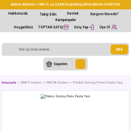
KARGO BEDAVA ! 1490 TL ve ÜZERİ ALIŞVERİŞLERDE KARGO ÜCRETSİZ
Hakkımızda
Destek
Kargom Nerede?
Takip Edin
Kampanyalar
Hoşgeldiniz
TOPTAN SATIŞ
Giriş Yap
Üye Ol
ARA
Sepetim
Anasayfa
PARTİ Süsleri
PASTA Süsleri
Pileksi Gümüş Prens Pasta Yazı