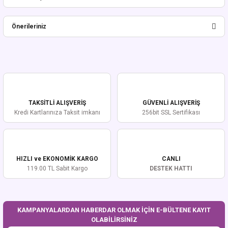
Bu ürüne ilk yorumu siz yapın!
Önerileriniz
Yorum Yaz
Bu ürünün fiyat bilgisi, resim, ürün açıklamalarında ve diğer konularda
yetersiz gördüğünüz noktaları öneri formunu kullanarak tarafımıza
iletebilirsiniz.
Görüş ve önerileriniz için teşekkür ederiz.
TAKSİTLİ ALIŞVERİŞ
GÜVENLİ ALIŞVERİŞ
Ürün resmi kalitesiz, bozuk veya görüntülenemiyor.
Kredi Kartlarınıza Taksit imkanı
256bit SSL Sertifikası
Ürün açıklamasında eksik bilgiler bulunuyor.
Ürün bilgilerinde hatalar bulunuyor.
Ürün fiyatı diğer sitelerden daha pahalı.
HIZLI ve EKONOMİK KARGO
CANLI
Bu ürüne benzer farklı alternatifler olmalı.
119.00 TL Sabit Kargo
DESTEK HATTI
KAMPANYALARDAN HABERDAR OLMAK İÇİN E-BÜLTENE KAYIT
OLABİLİRSİNİZ