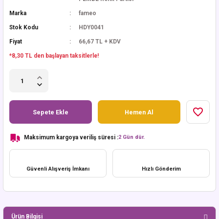
Marka
fameo
Stok Kodu
HDY0041
Fiyat
66,67 TL + KDV
*8,30 TL den başlayan taksitlerle!
Sepete Ekle
Hemen Al
Maksimum kargoya veriliş süresi :
2 Gün dür.
Güvenli Alışveriş İmkanı
Hızlı Gönderim
Ürün Bilgisi