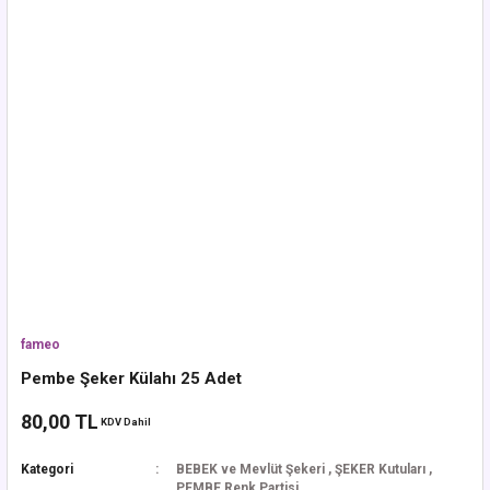
fameo
Pembe Şeker Külahı 25 Adet
80,00 TL
KDV Dahil
Kategori
BEBEK ve Mevlüt Şekeri
,
ŞEKER Kutuları
,
PEMBE Renk Partisi