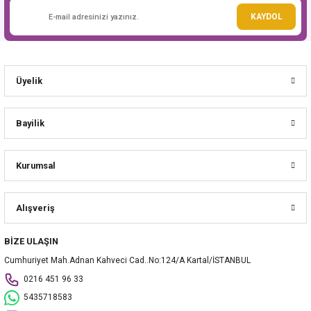
Gönder
KAYDOL
Üyelik
Bayilik
Kurumsal
Alışveriş
BİZE ULAŞIN
Cumhuriyet Mah.Adnan Kahveci Cad..No:124/A Kartal/İSTANBUL
0216 451 96 33
5435718583