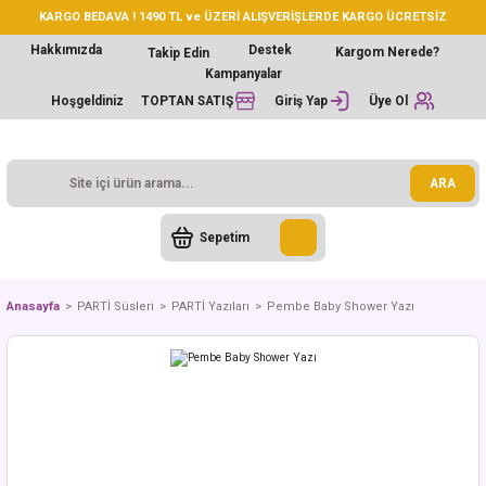
KARGO BEDAVA ! 1490 TL ve ÜZERİ ALIŞVERİŞLERDE KARGO ÜCRETSİZ
Hakkımızda
Destek
Kargom Nerede?
Takip Edin
Kampanyalar
Hoşgeldiniz
TOPTAN SATIŞ
Giriş Yap
Üye Ol
ARA
Sepetim
Anasayfa
PARTİ Süsleri
PARTİ Yazıları
Pembe Baby Shower Yazı