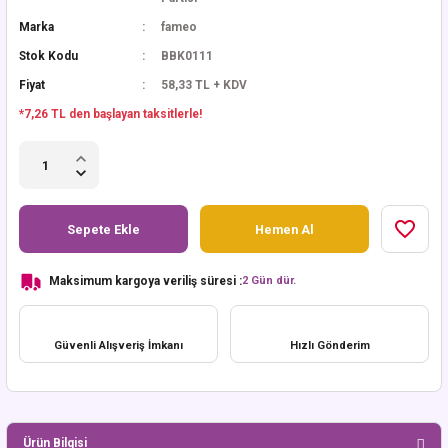
Marka
fameo
Stok Kodu
BBK0111
Fiyat
58,33 TL + KDV
*7,26 TL den başlayan taksitlerle!
Sepete Ekle
Hemen Al
Maksimum kargoya veriliş süresi :
2 Gün dür.
Güvenli Alışveriş İmkanı
Hızlı Gönderim
Ürün Bilgisi