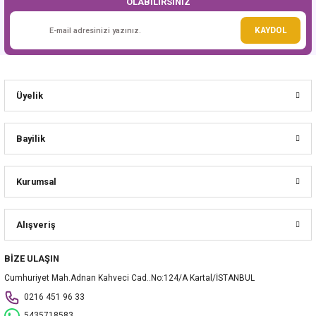
OLABİLİRSİNİZ
Gönder
KAYDOL
Üyelik
Bayilik
Kurumsal
Alışveriş
BİZE ULAŞIN
Cumhuriyet Mah.Adnan Kahveci Cad..No:124/A Kartal/İSTANBUL
0216 451 96 33
5435718583