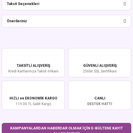
Taksit Seçenekleri
Bu ürüne ilk yorumu siz yapın!
Önerileriniz
Yorum Yaz
Bu ürünün fiyat bilgisi, resim, ürün açıklamalarında ve diğer konularda
yetersiz gördüğünüz noktaları öneri formunu kullanarak tarafımıza
iletebilirsiniz.
Görüş ve önerileriniz için teşekkür ederiz.
TAKSİTLİ ALIŞVERİŞ
GÜVENLİ ALIŞVERİŞ
Ürün resmi kalitesiz, bozuk veya görüntülenemiyor.
Kredi Kartlarınıza Taksit imkanı
256bit SSL Sertifikası
Ürün açıklamasında eksik bilgiler bulunuyor.
Ürün bilgilerinde hatalar bulunuyor.
Ürün fiyatı diğer sitelerden daha pahalı.
HIZLI ve EKONOMİK KARGO
CANLI
Bu ürüne benzer farklı alternatifler olmalı.
119.00 TL Sabit Kargo
DESTEK HATTI
KAMPANYALARDAN HABERDAR OLMAK İÇİN E-BÜLTENE KAYIT