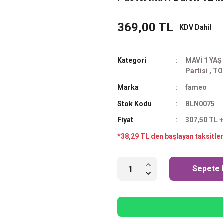
369,00 TL
KDV Dahil
Kategori
MAVİ 1 YAŞ
Partisi
,
TO
Marka
fameo
Stok Kodu
BLN0075
Fiyat
307,50 TL 
*38,29 TL den başlayan taksitler
Sepete 