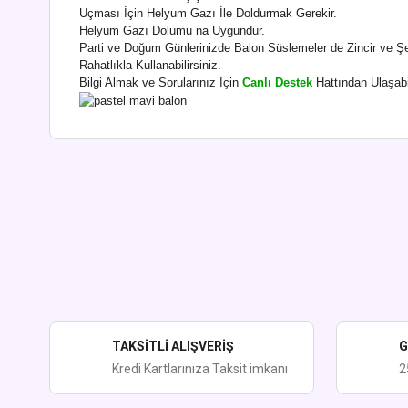
Uçması İçin Helyum Gazı İle Doldurmak Gerekir.
Helyum Gazı Dolumu na Uygundur.
Parti ve Doğum Günlerinizde Balon Süslemeler de Zincir ve 
Rahatlıkla Kullanabilirsiniz.
Bilgi Almak ve Sorularınız İçin
Canlı Destek
Hattından Ulaşabil
Bu ürünün fiyat bilgisi, resim, ürün açıklamalarında ve diğer kon
Görüş ve önerileriniz için teşekkür ederiz.
Ürün resmi kalitesiz, bozuk veya görüntülenemiyor.
Ürün açıklamasında eksik bilgiler bulunuyor.
Ürün bilgilerinde hatalar bulunuyor.
Ürün fiyatı diğer sitelerden daha pahalı.
TAKSİTLİ ALIŞVERİŞ
G
Bu ürüne benzer farklı alternatifler olmalı.
Kredi Kartlarınıza Taksit imkanı
2