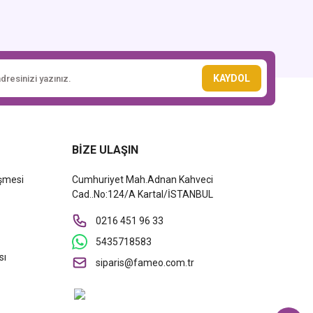
KAYDOL
BİZE ULAŞIN
eşmesi
Cumhuriyet Mah.Adnan Kahveci
Cad..No:124/A Kartal/İSTANBUL
0216 451 96 33
5435718583
sı
siparis@fameo.com.tr