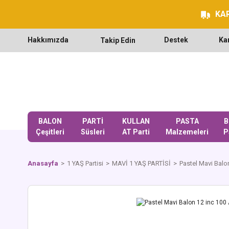
KAR
Hakkımızda
Destek
Ka
Takip Edin
BALON
PARTİ
KULLAN
PASTA
B
Çeşitleri
Süsleri
AT Parti
Malzemeleri
P
Anasayfa
1 YAŞ Partisi
MAVİ 1 YAŞ PARTİSİ
Pastel Mavi Balo