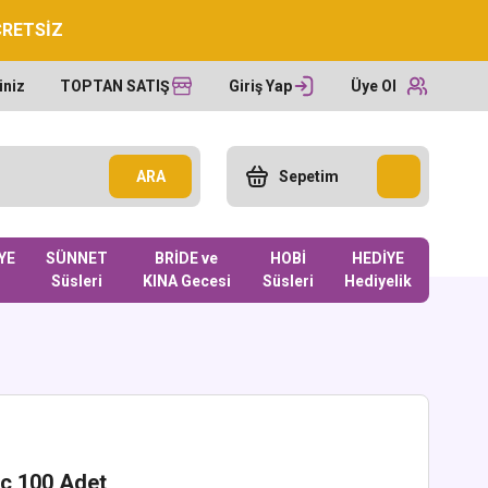
CRETSİZ
iniz
TOPTAN SATIŞ
Giriş Yap
Üye Ol
ARA
Sepetim
YE
SÜNNET
BRİDE ve
HOBİ
HEDİYE
Süsleri
KINA Gecesi
Süsleri
Hediyelik
nc 100 Adet