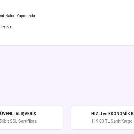
Şerit Balon Yapımında
irsiniz.
ularda yetersiz gördüğünüz noktaları öneri formunu kullanarak tarafımıza iletebi
Bu ürüne ilk yorumu siz yapın!
Yorum Yaz
ÜVENLİ ALIŞVERİŞ
HIZLI ve EKONOMİK 
56bit SSL Sertifikası
119.00 TL Sabit Kargo