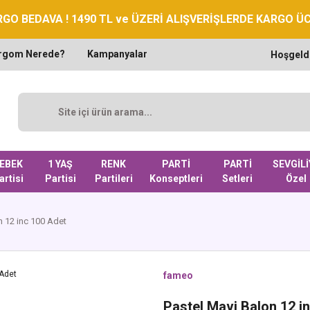
GO BEDAVA ! 1490 TL ve ÜZERİ ALIŞVERİŞLERDE KARGO Ü
rgom Nerede?
Kampanyalar
Hoşgeld
EBEK
1 YAŞ
RENK
PARTİ
PARTİ
SEVGİLİ
artisi
Partisi
Partileri
Konseptleri
Setleri
Özel
n 12 inc 100 Adet
fameo
Pastel Mavi Balon 12 i