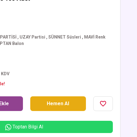
 PARTİSİ
,
UZAY Partisi
,
SÜNNET Süsleri
,
MAVİ Renk
PTAN Balon
+ KDV
le!
Ekle
Hemen Al
Toptan Bilgi Al