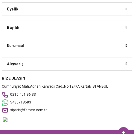
Üyelik
Bayilik
Kurumsal
Alışveriş
BİZE ULAŞIN
Cumhuriyet Mah.Adnan Kahveci Cad..No:124/A Kartal/İSTANBUL
0216 451 96 33
5435718583
siparis@fameo.com.tr