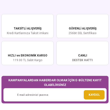
Yorum Yaz
Bu ürünün fiyat bilgisi, resim, ürün açıklamalarında ve diğer konularda
yetersiz gördüğünüz noktaları öneri formunu kullanarak tarafımıza
iletebilirsiniz.
Görüş ve önerileriniz için teşekkür ederiz.
TAKSİTLİ ALIŞVERİŞ
GÜVENLİ ALIŞVERİŞ
Ürün resmi kalitesiz, bozuk veya görüntülenemiyor.
Kredi Kartlarınıza Taksit imkanı
256bit SSL Sertifikası
Ürün açıklamasında eksik bilgiler bulunuyor.
Ürün bilgilerinde hatalar bulunuyor.
Ürün fiyatı diğer sitelerden daha pahalı.
HIZLI ve EKONOMİK KARGO
CANLI
Bu ürüne benzer farklı alternatifler olmalı.
119.00 TL Sabit Kargo
DESTEK HATTI
KAMPANYALARDAN HABERDAR OLMAK İÇİN E-BÜLTENE KAYIT
OLABİLİRSİNİZ
Gönder
KAYDOL