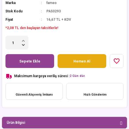
Marka
fameo
Stok Kodu
PAS0293
Fiyat
16,67 TL + KDV
*2,08 TL den başlayan taksitlerle!
Sepete Ekle
Hemen Al
Maksimum kargoya veriliş süresi :
2 Gün dür.
Güvenli Alışveriş İmkanı
Hızlı Gönderim
Ürün Bilgisi