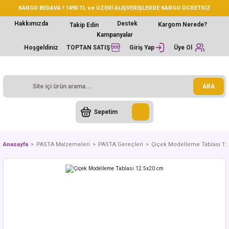
KARGO BEDAVA ! 1490 TL ve ÜZERİ ALIŞVERİŞLERDE KARGO ÜCRETSİZ
Hakkımızda
Destek
Kargom Nerede?
Takip Edin
Kampanyalar
Hoşgeldiniz
TOPTAN SATIŞ
Giriş Yap
Üye Ol
ARA
Sepetim
Anasayfa
PASTA Malzemeleri
PASTA Gereçleri
Çiçek Modelleme Tablası 12