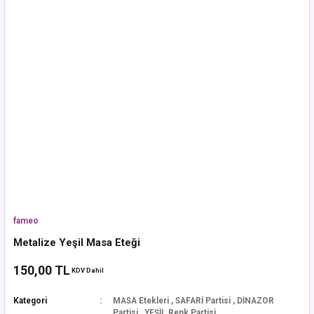
fameo
Metalize Yeşil Masa Eteği
150,00 TL
KDV Dahil
Kategori
MASA Etekleri
,
SAFARİ Partisi
,
DİNAZOR
Partisi
,
YEŞİL Renk Partisi