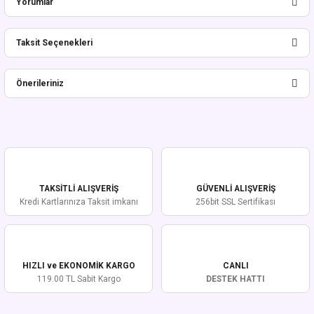
Yorumlar
Taksit Seçenekleri
Bu ürüne ilk yorumu siz yapın!
Önerileriniz
Yorum Yaz
Bu ürünün fiyat bilgisi, resim, ürün açıklamalarında ve diğer konularda
yetersiz gördüğünüz noktaları öneri formunu kullanarak tarafımıza
iletebilirsiniz.
Görüş ve önerileriniz için teşekkür ederiz.
TAKSİTLİ ALIŞVERİŞ
GÜVENLİ ALIŞVERİŞ
Ürün resmi kalitesiz, bozuk veya görüntülenemiyor.
Kredi Kartlarınıza Taksit imkanı
256bit SSL Sertifikası
Ürün açıklamasında eksik bilgiler bulunuyor.
Ürün bilgilerinde hatalar bulunuyor.
Ürün fiyatı diğer sitelerden daha pahalı.
HIZLI ve EKONOMİK KARGO
CANLI
Bu ürüne benzer farklı alternatifler olmalı.
119.00 TL Sabit Kargo
DESTEK HATTI