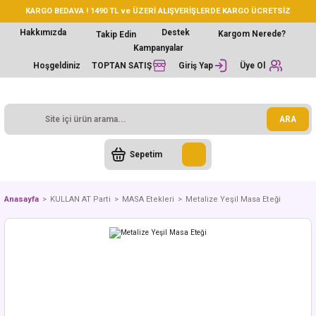
KARGO BEDAVA ! 1490 TL ve ÜZERİ ALIŞVERİŞLERDE KARGO ÜCRETSİZ
Hakkımızda
Destek
Kargom Nerede?
Takip Edin
Kampanyalar
Hoşgeldiniz
TOPTAN SATIŞ
Giriş Yap
Üye Ol
ARA
Sepetim
Anasayfa
KULLAN AT Parti
MASA Etekleri
Metalize Yeşil Masa Eteği