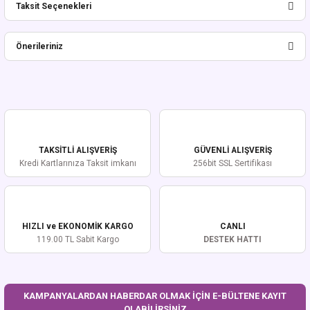
Taksit Seçenekleri
Bu ürüne ilk yorumu siz yapın!
Önerileriniz
Yorum Yaz
Bu ürünün fiyat bilgisi, resim, ürün açıklamalarında ve diğer konularda
yetersiz gördüğünüz noktaları öneri formunu kullanarak tarafımıza
iletebilirsiniz.
Görüş ve önerileriniz için teşekkür ederiz.
TAKSİTLİ ALIŞVERİŞ
GÜVENLİ ALIŞVERİŞ
Ürün resmi kalitesiz, bozuk veya görüntülenemiyor.
Kredi Kartlarınıza Taksit imkanı
256bit SSL Sertifikası
Ürün açıklamasında eksik bilgiler bulunuyor.
Ürün bilgilerinde hatalar bulunuyor.
Ürün fiyatı diğer sitelerden daha pahalı.
HIZLI ve EKONOMİK KARGO
CANLI
Bu ürüne benzer farklı alternatifler olmalı.
119.00 TL Sabit Kargo
DESTEK HATTI
KAMPANYALARDAN HABERDAR OLMAK İÇİN E-BÜLTENE KAYIT
OLABİLİRSİNİZ