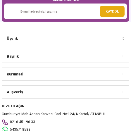
Gönder
KAYDOL
Üyelik
Bayilik
Kurumsal
Alışveriş
BİZE ULAŞIN
Cumhuriyet Mah.Adnan Kahveci Cad..No:124/A Kartal/İSTANBUL
0216 451 96 33
5435718583