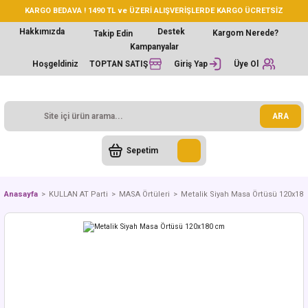
KARGO BEDAVA ! 1490 TL ve ÜZERİ ALIŞVERİŞLERDE KARGO ÜCRETSİZ
Hakkımızda
Destek
Kargom Nerede?
Takip Edin
Kampanyalar
Hoşgeldiniz
TOPTAN SATIŞ
Giriş Yap
Üye Ol
ARA
Sepetim
Anasayfa
KULLAN AT Parti
MASA Örtüleri
Metalik Siyah Masa Örtüsü 120x18