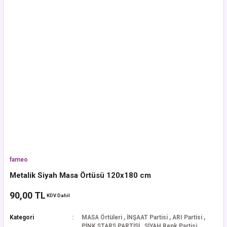
fameo
Metalik Siyah Masa Örtüsü 120x180 cm
90,00 TL
KDV Dahil
Kategori
MASA Örtüleri
,
İNŞAAT Partisi
,
ARI Partisi
,
PİNK STARS PARTİSİ
,
SİYAH Renk Partisi